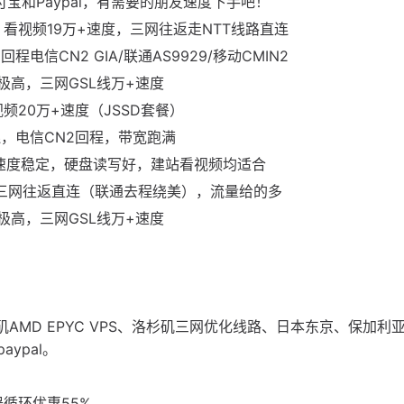
宝和Paypal，有需要的朋友速度下手吧！
评：看视频19万+速度，三网往返走NTT线路直连
程电信CN2 GIA/联通AS9929/移动CMIN2
净度极高，三网GSL线万+速度
视频20万+速度（JSSD套餐）
直连，电信CN2回程，带宽跑满
直连，速度稳定，硬盘读写好，建站看视频均适合
速度，三网往返直连（联通去程绕美），流量给的多
净度极高，三网GSL线万+速度
杉矶AMD EPYC VPS、洛杉矶三网优化线路、日本东京、保加利
ypal。
器循环优惠55%