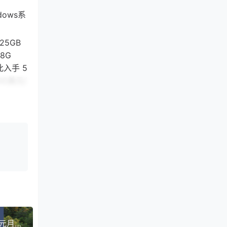
dows系
25GB
 8G
点此入手 5
.45美元/
2G
买 3核
/年 点此购
s操作系
RAKsmart香港美国日本韩国新加坡物理机：30美元月，VPS 0.99美元月起，支持支付宝Paypal