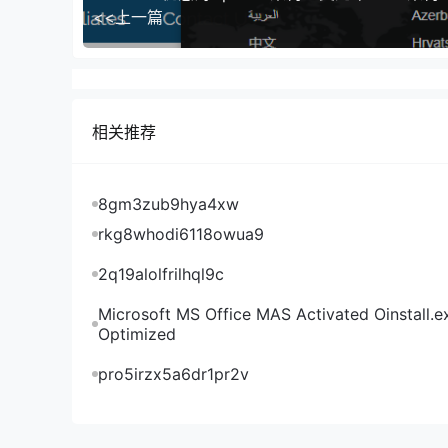
统：
<<上一篇
CPU 内存 硬盘 流量 带宽 IPv4 IPv6 优惠价 购买地址
买 1核 2G 25GB SSD 2TB 500Mbps 1个 1个 
年 点此购买 3核 8G 100GB SSD 6TB 500Mbps 
个 1个 125.5美元/年 点此购买 5核 32G 400GB S
相关推荐
SSD 40TB 500Mbps 2个 6个 470.5美元/年 
HostDare美国廉价HDD VPS，RAID10硬
选Windows操作系统，优惠码同上面的SSD套餐
8gm3zub9hya4xw
CPU 内存 硬盘 流量 带宽 IPv4 IPv6 价格 购买地址
rkg8whodi6118owua9
4G 100GB HDD 4TB 500Mbps 1个 1个 30美元
2q19alolfrilhql9c
此购买 4核 16G 400GB HDD 10TB 500Mbps 2
个 2个 205美元/ 年 点此购买 1核 2G 200GB HDD
Microsoft MS Office MAS Activated Oinstall.e
8TB 500Mbps 1个 1个 41美元/年 点此购买 3核 8
Optimized
以上几个套餐均为赠送双倍内存+双倍流量后的配
pro5irzx5a6dr1pr2v
了。没有LET账号的也可以在本文末尾留言您的订
HostDare优惠码XW4JNQQJ8L CSSD/C
HostDare优惠码E9JLJ1Z97L CSSD/CK