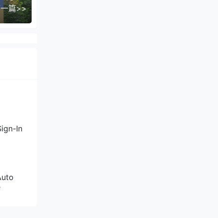
一篇>>
年 点此购
5.5美元/
Mbps 1
 800GB
统外还可
购买 2核
美元/年 点
ign-In
bps 2
 HDD
就可以
Auto
e