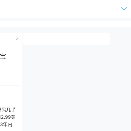
付宝
惠码几乎
.99美
3年内