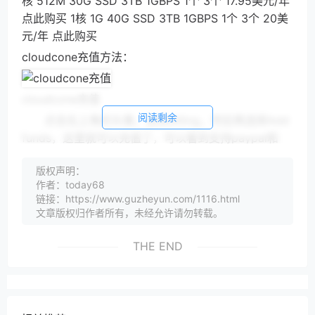
核 512M 30G SSD 3TB 1GBPS 1个 3个 17.95美元/年
点此购买 1核 1G 40G SSD 3TB 1GBPS 1个 3个 20美
元/年 点此购买
cloudcone充值方法：
cloudcone充值
阅读剩余
点击右上角的头像，选择Billing，然后再选择Add
funds，这里就可以充值了，可以看到支持paypal和
alipay（支付宝），在输入框那里填写要充值的金额，
版权声明：
然后点击后面绿色的Add就会跳转到充值页面了。
作者：today68
注意cloudcone按小时计费，但是并不免费换IP，每次
链接：https://www.guzheyun.com/1116.html
更换IP需要2美元。如果想要免费换ip就用vultr，vultr
文章版权归作者所有，未经允许请勿转载。
按小时计费，可以随意换ip，目前充值10美元送50美
THE END
元（有效期30天），后台参加分享推特活动再赠送3美
元，目前vultr最便宜套餐月付3.5美元（亚特兰大机
房），支持支付宝和微信支付，非常适合国人。
vultr送50美元地址：