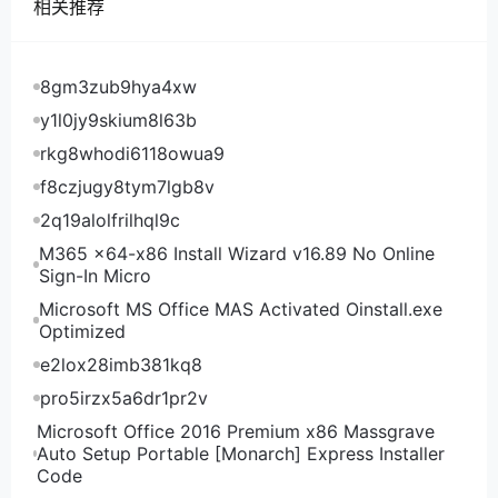
相关推荐
扩展阅读：CloudCone注册教程
8gm3zub9hya4xw
y1l0jy9skium8l63b
rkg8whodi6118owua9
f8czjugy8tym7lgb8v
2q19alolfrilhql9c
M365 x64-x86 Install Wizard v16.89 No Online
Sign-In Micro
Microsoft MS Office MAS Activated Oinstall.exe
Optimized
e2lox28imb381kq8
pro5irzx5a6dr1pr2v
Microsoft Office 2016 Premium x86 Massgrave
Auto Setup Portable [Monarch] Express Installer
Code