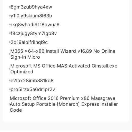
8gm3zub9hya4xw
y1l0jy9skium8l63b
rkg8whodi6118owua9
f8czjugy8tym7lgb8v
2q19alolfrilhql9c
M365 x64-x86 Install Wizard v16.89 No Online
Sign-In Micro
Microsoft MS Office MAS Activated Oinstall.exe
Optimized
e2lox28imb381kq8
pro5irzx5a6dr1pr2v
Microsoft Office 2016 Premium x86 Massgrave
Auto Setup Portable [Monarch] Express Installer
Code