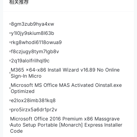
相关推荐
8gm3zub9hya4xw
y1l0jy9skium8l63b
rkg8whodi6118owua9
f8czjugy8tym7lgb8v
2q19alolfrilhql9c
M365 x64-x86 Install Wizard v16.89 No Online
Sign-In Micro
Microsoft MS Office MAS Activated Oinstall.exe
Optimized
e2lox28imb381kq8
pro5irzx5a6dr1pr2v
Microsoft Office 2016 Premium x86 Massgrave
Auto Setup Portable [Monarch] Express Installer
Code