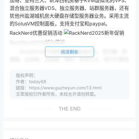
加哥、亚特兰大、新泽西机房基于KVM虚拟化的VPS、
混合独立服务器VDS、独立服务器、站群服务器，还有
犹他州盐湖城机房大硬盘存储型服务器业务。采用主流
的SolusVM控制面板，支持支付宝和paypal。
RackNerd优惠促销活动
RackNerd2025新年促销
RackNerd本次促销可选美国洛杉矶、圣何塞、西
阅读剩余
雅图、达拉斯、芝加哥、纽约、亚特兰大、爱尔兰都柏
林机房，如果看不到哪个机房就是那个机房暂时没货
了，无需优惠码直接入手，全部1个IPv4，1Gbps带
版权声明：
作者：today68
宽，KVM虚拟化：
链接：https://www.guzheyun.com/13.html
CPU 内存 硬盘 流量 价格 购买地址 1核 1G 24GB
文章版权归作者所有，未经允许请勿转载。
SSD 4TB 11.29美元/年 点此购买 1核 2G 40GB SSD
7TB 18.29美元/年 点此购买 2核 3.5G 65GB SSD
THE END
14TB 32.49美元/年 点此购买 3核 4G 105GB SSD
18TB 43.88美元/年 点此购买 4核 6G 140GB SSD
24TB 59.99美元/年 点此购买