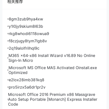
RackNerd目前促销还有货的套餐，也是可选美国洛杉
相关推荐
矶、圣何塞、西雅图、达拉斯、芝加哥、纽约、亚特兰
大、爱尔兰都柏林机房，看不到机房的话就是这个机房
没货了，无需优惠码直接入手，全部1个IPv4，1Gbps
8gm3zub9hya4xw
带宽，KVM虚拟化：
y1l0jy9skium8l63b
CPU 内存 硬盘 流量 价格 购买地址 1核 768M 10GB
rkg8whodi6118owua9
SSD 2TB 10.28美元/年 点此购买 1核 1G 17GB SSD
f8czjugy8tym7lgb8v
6TB 10.98美元/年 点此购买 1核 1G 20GB SSD 3TB
2q19alolfrilhql9c
10.99美元/年 点此购买 1核Ryzen 9 512M 6GB
M365 x64-x86 Install Wizard v16.89 No Online
NVMe 800GB 15美元/年 点此购买 1核Ryzen 9 1G
Sign-In Micro
24GB NVMe 5TB 18.18美元/年 点此购买 2核 2.5G
Microsoft MS Office MAS Activated Oinstall.exe
40GB SSD 6TB 18.93美元/年 点此购买 1核 512M
Optimized
30GB SSD 1TB 22.99美元/年 点此购买 1核Ryzen 9
e2lox28imb381kq8
512M 10GB SSD 1TB 22.99美元/年 点此购买 1核
1.5G 25GB SSD 6TB 24.39美元/年 点此购买 1核
pro5irzx5a6dr1pr2v
1.5G 30GB SSD 6TB 25.95美元/年 点此购买 2核 3G
Microsoft Office 2016 Premium x86 Massgrave
60GB SSD 11TB 27.89美元/年 点此购买 2核 2.5G
Auto Setup Portable [Monarch] Express Installer
Code
40GB SSD 10TB 29.5美元/年 点此购买