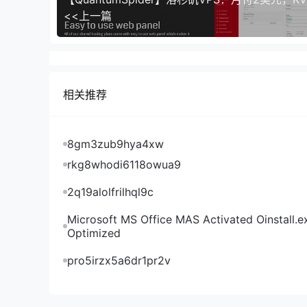
含200W / 300W使用量
<<上一篇
针对最流行协议（包括游戏服务器）的DDoS 保护
完全冗余的电源和冷却系统
自由架设和堆叠
远程控制
相关推荐
10x /32 IPv4地址
地点：罗马尼亚布加勒斯特（NXDATA-1）
8gm3zub9hya4xw
价格（1U，含 200W）：65美元/月，点此入手
rkg8whodi6118owua9
价格（2U，含 300W）：85美元/月，点此入手
torchbyte机房测试
2q19alolfrilhql9c
torchbyte罗马尼亚机房测试IP及测速文件：
Microsoft MS Office MAS Activated Oinstall.e
Optimized
pro5irzx5a6dr1pr2v