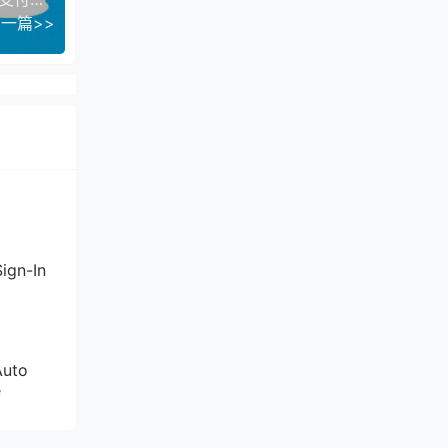
一篇>>
ign-In
Auto
e