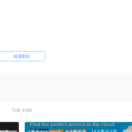
阅读剩余
不用申请获赠流量了。需要这5TB月流量的朋友可以点此在LET
本文末尾留言您的订单号，VPS小学生帮您回复。
THE END
件邮寄到torchbyte罗马尼亚机房：
【QuantumSpider】洛杉矶VPS：月付2美元，KVM虚拟化，可选windows系统，250G大硬盘VPS月付7美元起