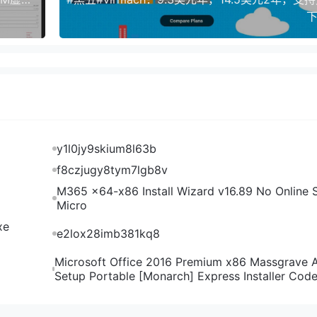
下
y1l0jy9skium8l63b
f8czjugy8tym7lgb8v
M365 x64-x86 Install Wizard v16.89 No Online S
Micro
xe
e2lox28imb381kq8
Microsoft Office 2016 Premium x86 Massgrave 
Setup Portable [Monarch] Express Installer Cod