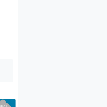
回帖，回
#黑五#virmach：9.3美元年，14.5美元2年，支持支付宝，美国8机房可选