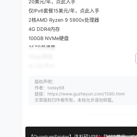
20美元/年，点此入手
仅IPv6套餐15美元/年，点此入手
2核AMD Ryzen 9 5900x处理器
4G DDR4内存
100GB NVMe硬盘
35TB月流量
1Gbps带宽
1x /32 IPv4
1x /64 IPv6
版权声明：
40美元/年，点此入手
作者：today68
仅IPv6套餐30美元/年，点此入手
链接：https://www.guzheyun.com/1580.html
文章版权归作者所有，未经允许请勿转载。
以上为获赠5TB月流量后的流量，如果流量够用就
复你的订单号就可以了，没有LET账号的也可以在
torchbyte这次还有主机托管业务，可以把自己的硬
2x 1GBit/s上行链路