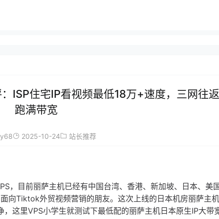
：ISP住宅IP看视频最低18万+速度，三网往
跑满带宽
ay68
2025-10-24
站长推荐
大带宽VPS，目前丽萨主机已经有中国台湾、香港、新加坡、日本、美
种面向Tiktok外贸视频营销的朋友。这次上线的日本机房丽萨主
净，这里VPS小学生就测试下最低配的丽萨主机日本原生IP大带宽