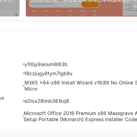
下
去程走NTT直连东京，回程也是直连回程；联通去程同样走NT
直连，回程同样是直连。等于三网都是往返直连东京机房，不是
是优化线路的话肯定当卖点提高价格了。
测试
y1l0jy9skium8l63b
f8czjugy8tym7lgb8v
力测试
M365 x64-x86 Install Wizard v16.89 No Online S
Micro
xe
力测试
e2lox28imb381kq8
IP大带宽VPS确实如商家说的一样是日本原生IP，能解锁日
Microsoft Office 2016 Premium x86 Massgrave 
分日区流媒体和游戏平台，大家可以看看有没有自己需要的解锁能力。
Setup Portable [Monarch] Express Installer Cod
风险检测