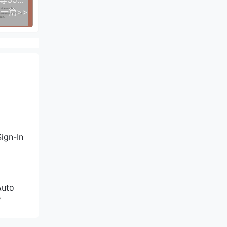
一篇>>
T直
什么优
ign-In
本
Auto
e