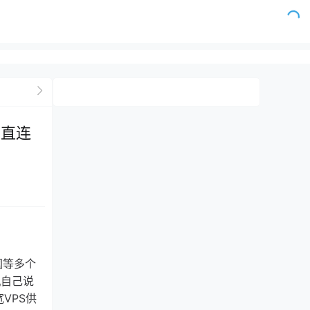
返直连
国等多个
机自己说
VPS供