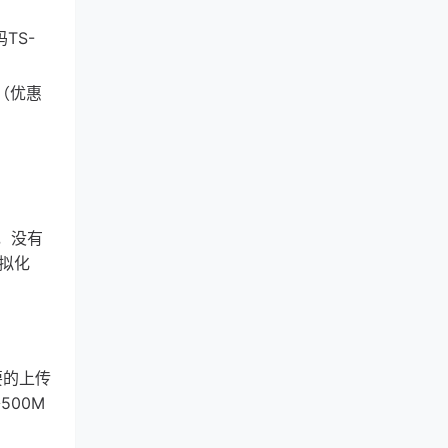
TS-
年（优惠
M，没有
虚拟化
要的上传
500M