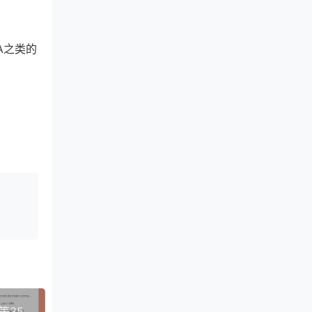
A之类的
OnliveServer：中国香港新加坡日本韩国美国欧洲等35个机房，支持支付宝银联Paypal