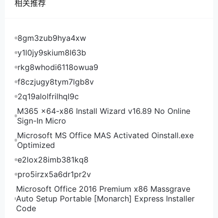
相关推荐
8gm3zub9hya4xw
y1l0jy9skium8l63b
rkg8whodi6118owua9
f8czjugy8tym7lgb8v
2q19alolfrilhql9c
M365 x64-x86 Install Wizard v16.89 No Online
Sign-In Micro
Microsoft MS Office MAS Activated Oinstall.exe
Optimized
e2lox28imb381kq8
pro5irzx5a6dr1pr2v
Microsoft Office 2016 Premium x86 Massgrave
Auto Setup Portable [Monarch] Express Installer
Code