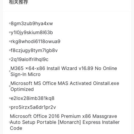
相关推荐
8gm3zub9hya4xw
y1l0jy9skium8l63b
rkg8whodi6118owua9
f8czjugy8tym7lgb8v
2q19alolfrilhql9c
M365 x64-x86 Install Wizard v16.89 No Online
Sign-In Micro
Microsoft MS Office MAS Activated Oinstall.exe
Optimized
e2lox28imb381kq8
pro5irzx5a6dr1pr2v
Microsoft Office 2016 Premium x86 Massgrave
Auto Setup Portable [Monarch] Express Installer
Code