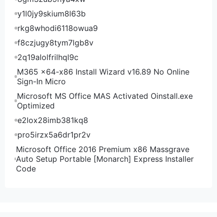
y1l0jy9skium8l63b
rkg8whodi6118owua9
f8czjugy8tym7lgb8v
2q19alolfrilhql9c
M365 x64-x86 Install Wizard v16.89 No Online
Sign-In Micro
Microsoft MS Office MAS Activated Oinstall.exe
Optimized
e2lox28imb381kq8
pro5irzx5a6dr1pr2v
Microsoft Office 2016 Premium x86 Massgrave
Auto Setup Portable [Monarch] Express Installer
Code