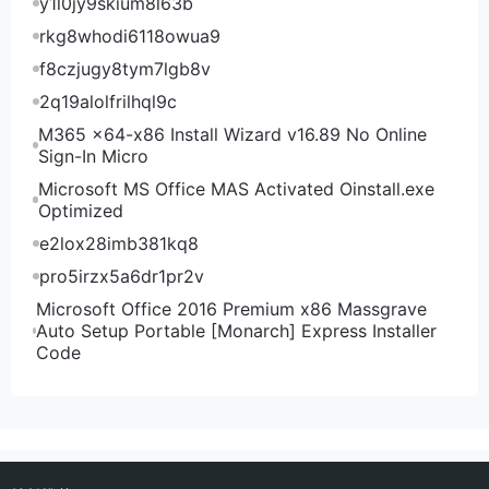
y1l0jy9skium8l63b
rkg8whodi6118owua9
f8czjugy8tym7lgb8v
2q19alolfrilhql9c
M365 x64-x86 Install Wizard v16.89 No Online
Sign-In Micro
Microsoft MS Office MAS Activated Oinstall.exe
Optimized
e2lox28imb381kq8
pro5irzx5a6dr1pr2v
Microsoft Office 2016 Premium x86 Massgrave
Auto Setup Portable [Monarch] Express Installer
Code