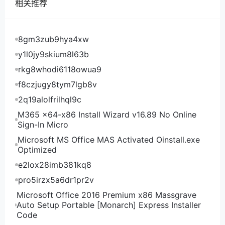
ta.zone.kamatera.com 以色列Petah Tikva il-
相关推荐
pt.zone.kamatera.com
8gm3zub9hya4xw
y1l0jy9skium8l63b
rkg8whodi6118owua9
f8czjugy8tym7lgb8v
2q19alolfrilhql9c
M365 x64-x86 Install Wizard v16.89 No Online
Sign-In Micro
Microsoft MS Office MAS Activated Oinstall.exe
Optimized
e2lox28imb381kq8
pro5irzx5a6dr1pr2v
Microsoft Office 2016 Premium x86 Massgrave
Auto Setup Portable [Monarch] Express Installer
Code