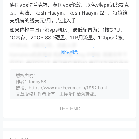
德国vps法兰克福、英国vps伦敦、以色列vps佩塔提克
瓦、海法、Rosh Haayin、Rosh Haayin (2) 、特拉维
夫机房的线美元/月，点此入手
如果选择中国香港vps机房，最低配置为：1核CPU、
1G内存、20GB SSD硬盘、1TB月流量、1Gbps带宽、
1个IPv4、4美元/月，点此入手
阅读剩余
Kamatera机房测试 机房位置 Ping IP地址 测速文件下
载地址 美国纽约市 美国得克萨斯州 美国加利福尼亚州
us-sc.zone.kamatera.com 加拿大多伦多 ca-
版权声明：
tr.zone.kamatera.com 西班牙阿姆斯特丹
作者：today68
eu.zone.kamatera.com 法国法兰克福 eu-
链接：https://www.guzheyun.com/1982.html
fr.zone.kamatera.com 德国法兰克福 eu-
文章版权归作者所有，未经允许请勿转载。
lo.zone.kamatera.com 中国香港
THE END
as.zone.kamatera.com 以色列Rosh Haayin
il.zone.kamatera.com 以色列Rosh Haayin2 il-
rh.zone.kamatera.com 以色列耶路撒冷 il-
jr.zone.kamatera.com 以色列特拉维夫 il-