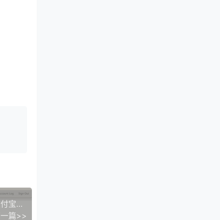
cloudcone美国洛杉矶独服：69美元月起，支持支付宝，E3-1270 v232G内存512GB SSD或2TB HDD，无限流量
一篇>>