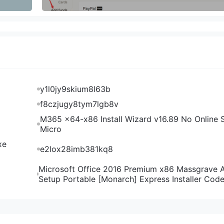
y1l0jy9skium8l63b
f8czjugy8tym7lgb8v
M365 x64-x86 Install Wizard v16.89 No Online S
Micro
xe
e2lox28imb381kq8
Microsoft Office 2016 Premium x86 Massgrave 
Setup Portable [Monarch] Express Installer Cod