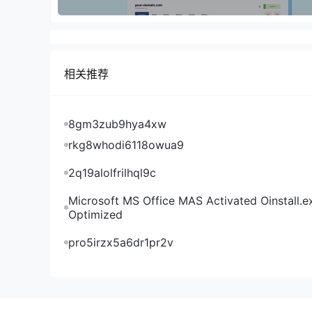
相关推荐
8gm3zub9hya4xw
rkg8whodi6118owua9
2q19alolfrilhql9c
Microsoft MS Office MAS Activated Oinstall.e
Optimized
pro5irzx5a6dr1pr2v