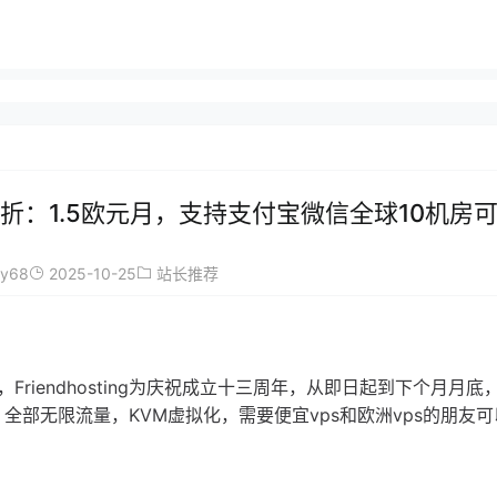
年全场五折：1.5欧元月，支持支付宝微信全球10机房
ay68
2025-10-25
站长推荐
3年了，Friendhosting为庆祝成立十三周年，从即日起到下个月月底
房可选，全部无限流量，KVM虚拟化，需要便宜vps和欧洲vps的朋友