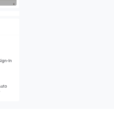
ign-In
Auto
e