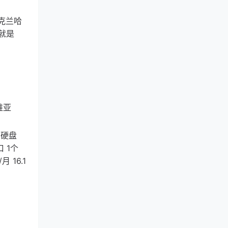
乌克兰哈
实就是
维亚
SD硬盘
口 1个
月 16.1