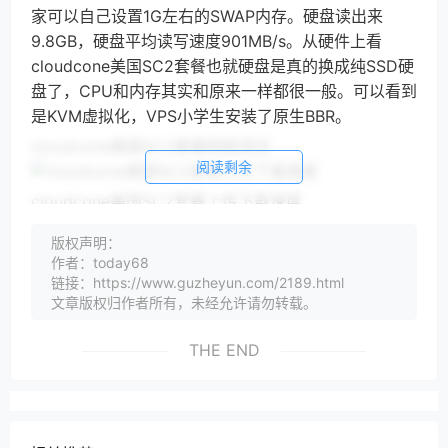
家可以自己设置1G左右的SWAP内存。硬盘读出来
9.8GB，硬盘平均读写速度901MB/s。从硬件上看
cloudcone美国SC2套餐也就硬盘是真的换成纯SSD硬
盘了，CPU和内存其实和原来一样都很一般。可以看到
是KVM虚拟化，VPS小学生安装了原生BBR。
cloudcone美国SC2套餐网络测试
阅读剩余
cloudcone美国SC2套餐上传下载速度
cloudcone美国SC2套餐电信下载速度比较差，大
版权声明：
部分才十几M，上传速度也比较差，几十M的比较多，
作者：today68
不过也有200M左右的；联通用户下载速度要好很多，
链接：https://www.guzheyun.com/2189.html
文章版权归作者所有，未经允许请勿转载。
不过也不到100M，上传虚度倒是不错，基本都在
300M以上；移动下载速度过百，上传速度也300多
THE END
M。单从上传下载速度来看，更适合联通和移动用户。
cloudcone美国SC2套餐国内ping
cloudcone美国SC2套餐到国内的延迟是188MS，