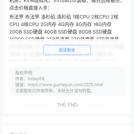
机房，KVM虚拟化，Virtualizor面板、每日远程备份，
点击价格直接入手：
布法罗 布法罗 洛杉矶 洛杉矶 1核CPU 2核CPU 2核
CPU 4核CPU 2G内存 4G内存 8G内存 16G内存
20GB SSD硬盘 40GB SSD硬盘 80GB SSD硬盘
160GB SSD硬盘 2TB月流量 2TB月流量 4TB月流量
6TB月流量 1个IPv4 1个IPv4 1个IPv4 1个IPv4 12.95美
阅读剩余
元/年 22.95美元/年 39.95美元/年 59.95美元/年
30.95美元/三年 55.95美元/三年 100.95美元/三年
150.95美元/三年
版权声明：
以上均为年付或者三年付后双倍流量后的配置，三年付
作者：today68
链接：https://www.guzheyun.com/2225.html
可另外获得6个月，大家入手后点此在LET回帖，留言
文章版权归作者所有，未经允许请勿转载。
您的订单号就可以了。没有LET账号的也可以在本文末
尾留言，VPS小学生帮您在LET留言。
THE END
SmokyHosts机房测试
SmokyHosts美国纽约州布法罗机房测试IP：
198.23.255.214