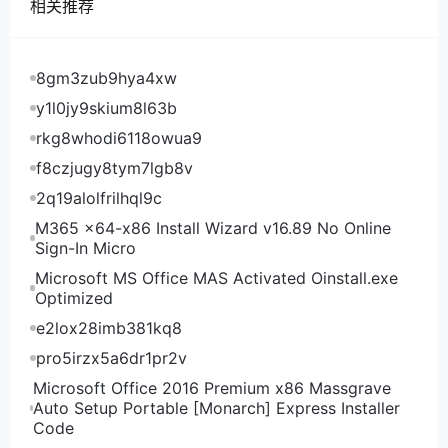
SmokyHosts美美国加利福尼亚州洛杉矶机房测试IP：
相关推荐
45.153.6.162
8gm3zub9hya4xw
y1l0jy9skium8l63b
rkg8whodi6118owua9
f8czjugy8tym7lgb8v
2q19alolfrilhql9c
M365 x64-x86 Install Wizard v16.89 No Online
Sign-In Micro
Microsoft MS Office MAS Activated Oinstall.exe
Optimized
e2lox28imb381kq8
pro5irzx5a6dr1pr2v
Microsoft Office 2016 Premium x86 Massgrave
Auto Setup Portable [Monarch] Express Installer
Code