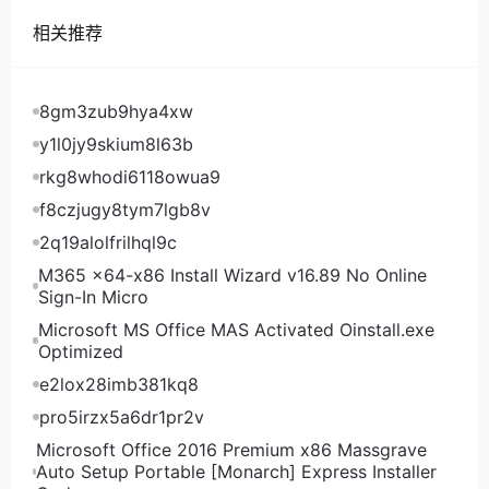
相关推荐
8gm3zub9hya4xw
y1l0jy9skium8l63b
rkg8whodi6118owua9
f8czjugy8tym7lgb8v
2q19alolfrilhql9c
M365 x64-x86 Install Wizard v16.89 No Online
Sign-In Micro
Microsoft MS Office MAS Activated Oinstall.exe
Optimized
e2lox28imb381kq8
pro5irzx5a6dr1pr2v
Microsoft Office 2016 Premium x86 Massgrave
Auto Setup Portable [Monarch] Express Installer