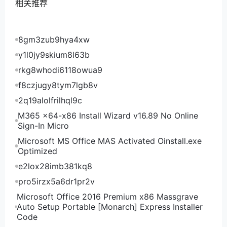
部KVM架构，无限流量，均有IPv4和IPv6的，支持支
相关推荐
付宝、Paypal、加密货币，有中文客服。
justhost优惠促销活动
8gm3zub9hya4xw
justhost优惠码LET20 8折优惠，季付、半年
y1l0jy9skium8l63b
付、年付优惠可叠加
rkg8whodi6118owua9
f8czjugy8tym7lgb8v
在justhost最上面可以选择“简体中文”，选择CNY就是
人民币支付了。然后在VPS.这里选择“所有计划”，这个
2q19alolfrilhql9c
“HDD VPS Start”就是justhost最便宜的套餐了。点进
M365 x64-x86 Install Wizard v16.89 No Online
去之后，在“订单的评论/促销代码”这里可入手优惠码。
Sign-In Micro
justhost的所有套餐都是无限流量，目前可选俄罗斯莫
Microsoft MS Office MAS Activated Oinstall.exe
Optimized
斯科DataLine、斯莫斯科Fiord机、新西伯利亚
Rostelecom、新西伯利亚TTK、喀山、圣彼得堡IQ、
e2lox28imb381kq8
圣彼得堡SPB、法国巴黎、荷兰阿姆斯特丹、波兰华
pro5irzx5a6dr1pr2v
沙、西班牙马德里、加拿大多伦多、芬兰赫尔辛基、美
Microsoft Office 2016 Premium x86 Massgrave
国洛杉矶机、达拉斯、中国机房，以下价格均为使用8
Auto Setup Portable [Monarch] Express Installer
折优惠码LET20后的价格：
Code