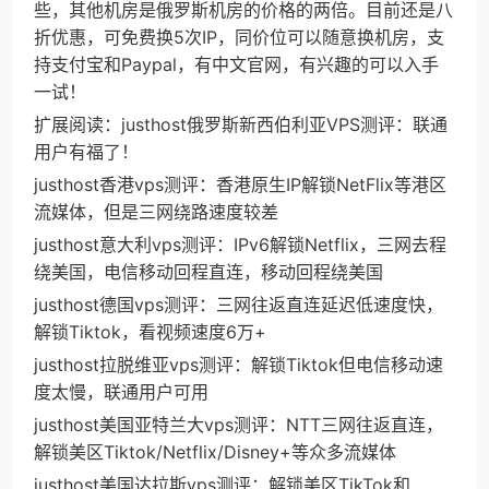
些，其他机房是俄罗斯机房的价格的两倍。目前还是八
折优惠，可免费换5次IP，同价位可以随意换机房，支
持支付宝和Paypal，有中文官网，有兴趣的可以入手
一试！
扩展阅读：justhost俄罗斯新西伯利亚VPS测评：联通
用户有福了！
justhost香港vps测评：香港原生IP解锁NetFlix等港区
流媒体，但是三网绕路速度较差
justhost意大利vps测评：IPv6解锁Netflix，三网去程
绕美国，电信移动回程直连，移动回程绕美国
justhost德国vps测评：三网往返直连延迟低速度快，
解锁Tiktok，看视频速度6万+
justhost拉脱维亚vps测评：解锁Tiktok但电信移动速
度太慢，联通用户可用
justhost美国亚特兰大vps测评：NTT三网往返直连，
解锁美区Tiktok/Netflix/Disney+等众多流媒体
justhost美国达拉斯vps测评：解锁美区TikTok和