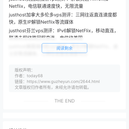
Netflix，电信联通速度快，无限流量
justhost加拿大多伦多vps测评：三网往返直连速度都
快，原生IP解锁Netflix等流媒体
justhost芬兰vps测评：IPv6解锁NetFlix，移动直连，
联通去程绕路回程直连，电信绕美国
justhost美国洛杉矶vps测评：原生IP解锁NetFlix、迪
阅读剩余
士尼等流媒体，三网往返直连速度均匀
justhost官网
版权声明：
justhost官方网站地址：
作者：today68
justhost是一家成立于2006年的俄国VPS商家，主营
链接：https://www.guzheyun.com/2644.html
俄罗斯莫斯科DataLine、莫斯科Fiord机、新西伯利亚
文章版权归作者所有，未经允许请勿转载。
Rostelecom、新西伯利亚TTK、喀山、圣彼得堡IQ、
THE END
圣彼得堡SPB、法国巴黎、荷兰阿姆斯特丹、波兰华
沙、西班牙马德里、加拿大多伦多、芬兰赫尔辛基、美
国洛杉矶、达拉斯、亚特兰大、土耳其伊斯坦布尔机房
的VPS、VDS、专用服务器业务。justhost所有VPS全