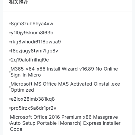
相关推荐
vultr所有套餐
在vultr后台点击右上角漂浮的“+”号，选择“High
Frequency”就是高频VPS套餐了，目前只有NJ纽约机
8gm3zub9hya4xw
房可选，将来vultr全球16个机房都会上线。
y1l0jy9skium8l63b
rkg8whodi6118owua9
vultr纽约机房高频VPS硬件测试
f8czjugy8tym7lgb8v
首先看一下vultr纽约机房高频VPS的硬件测试，这
2q19alolfrilhql9c
次套餐我们更关注的也是硬件配置。可以看到是单核
M365 x64-x86 Install Wizard v16.89 No Online
CPU、3.8GHz的频率，CPU确实频率高。读出来
Sign-In Micro
992M的内存，没有默认的Swap内存，其实要是从硬
Microsoft MS Office MAS Activated Oinstall.exe
盘默认挪过来512M更好，因为硬盘读写速度很厉害
Optimized
啊。可以看到32G的硬盘平均读写速度955MB/s，
e2lox28imb381kq8
NVMe SSD固态硬盘读写速度就是牛。可以看到是
pro5irzx5a6dr1pr2v
KVM架构的。纽约机房电信CT下载速度慢，最快也才
Microsoft Office 2016 Premium x86 Massgrave
十几M；联通CU下载速度快慢的也44M，快的竟然有
Auto Setup Portable [Monarch] Express Installer
285M；移动CM下载速度要比电信好点。重点看上传
Code
速度，电信联通上传速度都不错，基本都在50M左右，