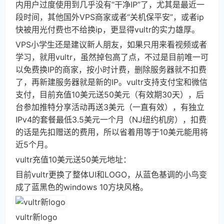
内用户过度使用到几乎没有“干净IP”了，尤其是最近一
段时间，其他国外VPS商家或者“关机保平安”，或者ip
快被用光付费也不给换ip，更显得vultr的实力雄厚。
VPS小学生还是建议新人朋友，如果只用来看视频或者
学习，就用vultr，虽然掉包高了点，不过是目前唯一可
以免费换IP的商家，按小时计费，删除服务器就不扣费
了，再新建服务器就是新的IP。vultr支持支付宝和微信
支付，目前充值10美元送50美元（有效期30天），后
台参加推特分享活动再送3美元（一直有效），有独立
IPv4的套餐最低3.5美元一个月（NJ纽约机房），扣费
的话是先扣赠送的费用，所以省着用等于10美元能用将
近5个月。
vultr充值10美元送50美元地址：
目前vultr更换了整体UI和LOGO，从蓝色基调的小鸟变
成了蓝黑色的windows 10方块风格。
vultr新logo