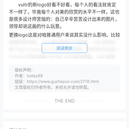
vultr的新logo好看不好看，每个人的看法就肯定
不一样了，毕竟每个人对美的欣赏的水平不一样，这也
是很多设计师苦恼的：自己辛辛苦苦设计出来的图片，
领导却说这画的什么玩意。
更换logo这是对咱普通用户来说其实没什么影响，比较
重要的影响是，vultr推出高频VPS套餐，vultr官网名
阅读剩余
称“High Frequency Compute”套餐。简单来说就是3
GHz以上的处理器+NVMe SSD固态硬盘。vultr高频
VPS套餐也是按小时计费，性价比非常不错。
版权声明：
作者：today68
vultr高频VPS套餐
链接：https://www.guzheyun.com/2716.html
文章版权归作者所有，未经允许请勿转载。
最便宜的用一个月才6美元，和原来的5美元套餐
比多了7G的硬盘，既然是高频CPU和NVMe SSD固态
THE END
硬盘，那么VPS小学生就测评下vultr这款1核CPU、1G
内存、1TB流量、KVM架构、每小时0.009美元的高频
VPS的性能和大家分享下。