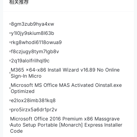
相关推荐
（5）SG（韩国） V1024，1024M内存，25G HDD，
1IP，大陆优化5M；惊爆价：$ 2.99/月 立即抢购
活动三：新手级爆款云服务器年付套餐秒杀！！！
8gm3zub9hya4xw
（1）SV 云服务器 1核心，2G内存，40G系统盘，大
y1l0jy9skium8l63b
陆优化，5M/不限流量；秒杀价：$19.85/年 立即抢购
rkg8whodi6118owua9
（2）LA 云服务器 1核心，2G内存，40G系统盘，大
f8czjugy8tym7lgb8v
陆优化，5M/不限流量；秒杀价：$19.85/年 立即抢购
2q19alolfrilhql9c
（3）HK 云服务器 1核心，2G内存，40G系统盘，精
M365 x64-x86 Install Wizard v16.89 No Online
品网，3M/不限流量；秒杀价：$24.46/年 立即抢购
Sign-In Micro
（4）JP 云服务器 1核心，2G内存，40G系统盘，大
Microsoft MS Office MAS Activated Oinstall.exe
陆优化，3M/不限流量；秒杀价：$22.92/年 立即抢购
Optimized
活动一：爆款服务器低至30美金，限量5台/天秒
e2lox28imb381kq8
杀！！！
pro5irzx5a6dr1pr2v
（1）SV（硅谷） I3-2120，单CPU ，8G内存，1T
Microsoft Office 2016 Premium x86 Massgrave
HDD，1 IP，大陆优化，100M/不限；
Auto Setup Portable [Monarch] Express Installer
Code
抢购价：$ 30.62 立即抢购