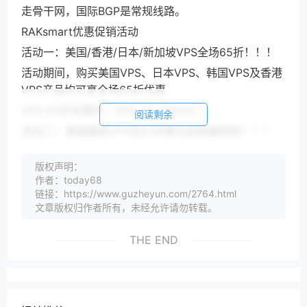
走骨干网，国际BGP是常规线路。
RAKsmart优惠促销活动
活动一：美国/香港/日本/新加坡VPS全场65折！！！
活动期间，购买美国VPS、日本VPS、韩国VPS及香港
VPS产品均可享全场65折优惠
VPS 65折优惠码：VPS-TP-35%dis
阅读剩余
活动二：美国爆款VPS仅0.99美元起限量抢购！！！
（1）SV（硅谷） Lin512 ，512M内存，20G HDD，
版权声明：
1IP，大陆优化10M；惊爆价：$ 0.99/月 立即抢购
作者：today68
（2）LA（洛杉矶） Lin512 ，512M内存，20G
链接：https://www.guzheyun.com/2764.html
HDD，1IP，大陆优化10M；惊爆价：$ 0.99/月 立即
文章版权归作者所有，未经允许请勿转载。
抢购
THE END
（3）HK（香港） V1024，1024M内存，25G HDD，
1IP，大陆优化5M；惊爆价：$ 2.99/月 立即抢购
（4）JP（日本） V1024，1024M内存，25G HDD，
1IP，大陆优化5M；惊爆价：$ 2.99/月 立即抢购