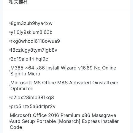
相关推荐
RAKsmart美国洛杉矶vps电信去程
8gm3zub9hya4xw
y1l0jy9skium8l63b
RAKsmart美国洛杉矶vps电信回程
rkg8whodi6118owua9
f8czjugy8tym7lgb8v
RAKsmart美国洛杉矶vps联通去程
2q19alolfrilhql9c
M365 x64-x86 Install Wizard v16.89 No Online
RAKsmart美国洛杉矶vps联通回程
Sign-In Micro
Microsoft MS Office MAS Activated Oinstall.exe
RAKsmart美国洛杉矶vps移动去程
Optimized
e2lox28imb381kq8
RAKsmart美国洛杉矶vps移动回程
pro5irzx5a6dr1pr2v
RAKsmart美国洛杉矶vps的三网去程回程很简
Microsoft Office 2016 Premium x86 Massgrave
Auto Setup Portable [Monarch] Express Installer
单，都是三网往返直连，经过的节点少，延迟也低，路
Code
由非常好。