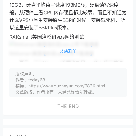
19GB，硬盘平均读写速度193MB/s，硬盘读写速度一
般。从硬件上看CPU内存硬盘都比较弱。而且不知道为
什么VPS小学生安装原生BBR的时候一安装就死机，所
以这里安装了BBRPlus版本。
RAKsmart美国洛杉矶vps网络测试
阅读剩余
RAKsmart美国洛杉矶vps上传下载速度
再看一下RAKsmart美国洛杉矶vps的上传下载速
度，可以看到三网下载速度一般都在70M，上传速度都
版权声明：
在80M，三网包括国外机房都比较稳定，VPS小学生感
作者：today68
觉是商家估计设置的，这样大家带宽都一样，省得有人
链接：https://www.guzheyun.com/2836.html
文章版权归作者所有，未经允许请勿转载。
抢带宽。
THE END
RAKsmart美国洛杉矶vps国内ping
RAKsmart美国洛杉矶vps到国内的平均延迟
170MS，这算是比较优秀了，洛杉矶机房一般到国内延
迟都在180MS左右，来看看具体的三网路由：