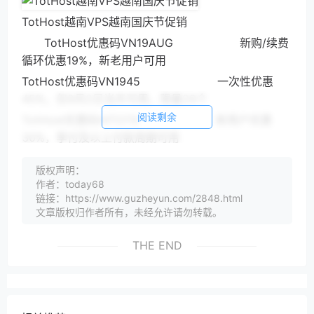
TotHost越南VPS越南国庆节促销
TotHost优惠码VN19AUG 新购/续费
循环优惠19%，新老用户可用
TotHost优惠码VN1945 一次性优惠
45%，仅9月2日当天可用，限量29个
阅读剩余
TotHost优惠码HITOT8 新用户优惠
30%，季付及以上付款周期可用
以下价格均为原价
版权声明：
TotHost越南VPS，VPS TOT K套餐，KVM虚拟化，2
作者：today68
核2G内存开始可选Windows2012/2016/2019操作系
链接：https://www.guzheyun.com/2848.html
文章版权归作者所有，未经允许请勿转载。
统，可选CMC线路和VNPT线路：
CPU 内存 硬盘 价格 购买地址 1核 512M 8GB SSD 3
THE END
美元/月 点此购买 1核 1GB 20GB SSD 3.56美元/月 点
此购买 1核 2GB 20GB SSD 4.92美元/月 点此购买 2
核 2GB 20GB SSD 6.4美元/月 点此购买 2核 2GB
40GB SSD 7.2美元/月 点此购买 2核 4GB 20GB SSD