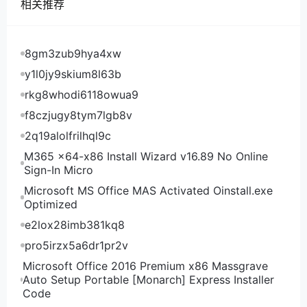
相关推荐
7.28美元/月 点此购买 2核 4GB 40GB SSD 8.28美元/
月 点此购买 4核 4GB 60GB SSD 12美元/月 点此购买
TotHost的VPS TOT M套餐，VMWare虚拟化，1核2G
8gm3zub9hya4xw
内存开始可选Windows2012/2016/2019操作系统，
y1l0jy9skium8l63b
VNPT线：
rkg8whodi6118owua9
CPU 内存 硬盘 价格 购买地址 1核 1GB 20GB SSD
f8czjugy8tym7lgb8v
5.8美元/月 点此购买 1核 2GB 20GB SSD 7.8美元/月
点此购买 2核 2GB 40GB SSD 13美元/月 点此购买 2
2q19alolfrilhql9c
核 4GB 40GB SSD 16.6美元/月 点此购买 3核 3GB
M365 x64-x86 Install Wizard v16.89 No Online
40GB SSD 36.4美元/月 点此购买 3核 6GB 60GB
Sign-In Micro
SSD 24.2美元/月 点此购买 4核 4GB 60GB SSD 22.2
Microsoft MS Office MAS Activated Oinstall.exe
美元/月 点此购买 4核 6GB 80GB SSD 26.6美元/月
Optimized
点此购买 6核 8GB 100GB SSD 23.4美元/月 点此购买
e2lox28imb381kq8
6核 10GB 120GB SSD 37美元/月 点此购买 1核 1GB
pro5irzx5a6dr1pr2v
20GB SSD 1.8美元/7天 点此购买 1核 2GB 20GB SSD
Microsoft Office 2016 Premium x86 Massgrave
2.38美元/7天 点此购买 6核 8GB 100GB SSD 8.8美
Auto Setup Portable [Monarch] Express Installer
元/7天 点此购买 6核 10GB 120GB SSD 9.72美元/7天
Code