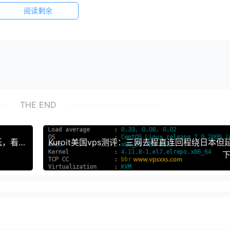
阅读剩余
THE END
HostDare日本东京VPS测评：三网往返直连延迟低，看视频13万+速度，解锁新加坡Tiktok
下