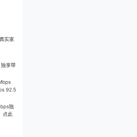
国真实家
，独享带
Mbps
 92.5
bps独
，点此