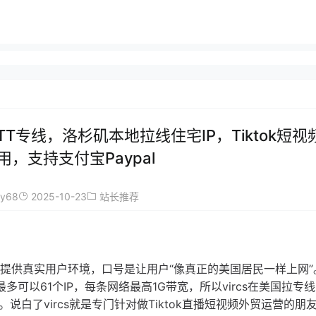
ATT专线，洛杉矶本地拉线住宅IP，Tiktok短
用，支持支付宝Paypal
ay68
2025-10-23
站长推荐
业务提供真实用户环境，口号是让用户“像真正的美国居民一样上网
多可以61个IP，每条网络最高1G带宽，所以vircs在美国拉专
。说白了vircs就是专门针对做Tiktok直播短视频外贸运营的朋