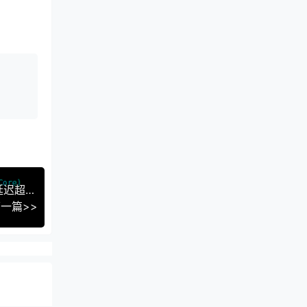
Kuroit美国vps测评：三网去程直连回程绕日本但延迟超低，看视频8万+速度
一篇>>