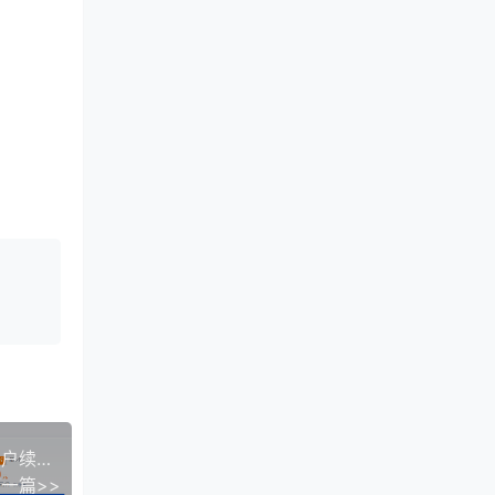
腾讯云Lighthouse三周年庆：免费升级配置，老用户续费最低1.5折，轻量云95元年起
一篇>>