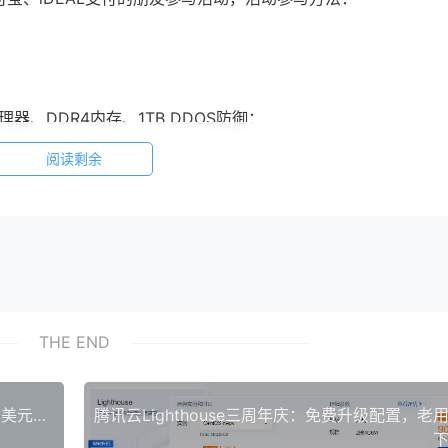
处理器、DDR4内存、1TB DDOS防御：
阅读剩余
THE END
加哥机房、坦帕机房
：
「spartanhost」斯巴达黑五：美国高防VPS月付3美元，年付28.8美元，支持支付宝【推荐】
下