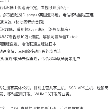
错过了！
返直连延迟低上传跑满带宽，看视频速度9万+
+，解锁西班牙Disney+/英国亚马逊，电信移动回程直连
三网往返直连（移动回程绕美国）
但延迟超低，看视频8万+速度（洛杉矶机房）
4837看视频10万+速度，解锁阿塞拜疆Tiktok
k，三网回程直连，电信联通去程绕日本
联通移动速度快，三网除移动回程外均直连
移动往返直连/联通去程直连，适合移动联通宽带用户
度均注册有实体公司，目前主营共享主机、SSD VPS主机、经销
P开发、移动应用开发、WHMCS开发等业务。
支付宝、iDEAL支付的朋友参与活动，活动参与方法：