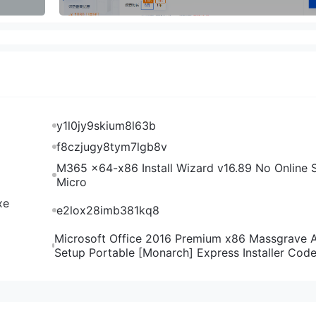
y1l0jy9skium8l63b
f8czjugy8tym7lgb8v
M365 x64-x86 Install Wizard v16.89 No Online S
Micro
xe
e2lox28imb381kq8
on控制面板，常规套餐各机房配置价格都一样，最低配置1核CPU、1G内
部分机房1Gbps带宽）、1个IPv4，优惠后最低2.55英镑/月起：
Microsoft Office 2016 Premium x86 Massgrave 
Setup Portable [Monarch] Express Installer Cod