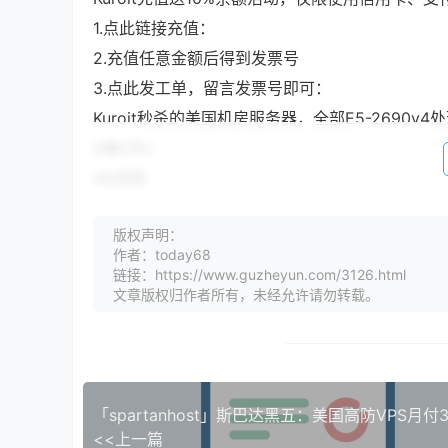
1.点此链接充值：
2.充值任意金额后得到发票号
3.点此发工单，留言发票号即可：
Kuroit秒杀的美国机房服务器，全部E5-2690v4
2核CPU
4G内存
25GB NVMe硬盘
版权声明：
2TB月流量
作者：today68
10Gbps带宽
链接：https://www.guzheyun.com/3126.html
文章版权归作者所有，未经允许请勿转载。
1个IPv4
3美元/月
点击相应机房入手：阿什本机房、达拉斯机房、芝
Kuroit本次还优惠促销一款美国阿什本专用服务器
2 x Intel Xeon E5-2690 v4
<<上一篇