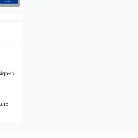
ign-In
存、
Auto
e