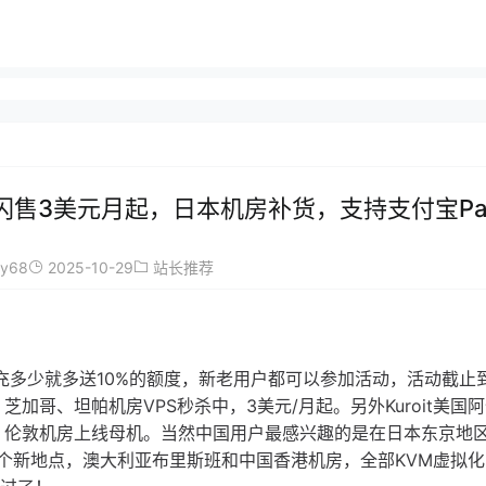
机房闪售3美元月起，日本机房补货，支持支付宝Pay
ay68
2025-10-29
站长推荐
以，充多少就多送10%的额度，新老用户都可以参加活动，活动截止
、芝加哥、坦帕机房VPS秒杀中，3美元/月起。另外Kuroit美国
德兰、伦敦机房上线母机。当然中国用户最感兴趣的是在日本东京地
还计划开设两个新地点，澳大利亚布里斯班和中国香港机房，全部KVM虚拟