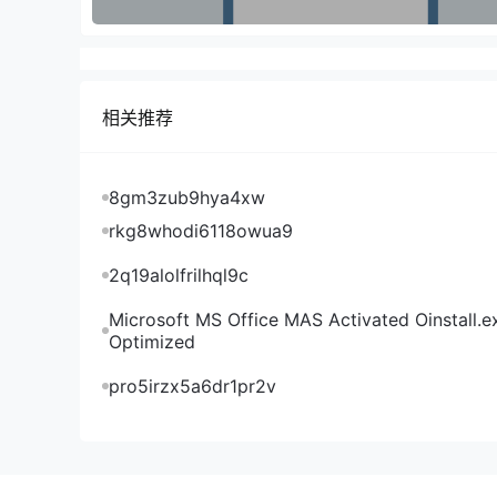
384GB DDR4内存
2 x 200GB SSD系统盘
2 x 2TB NVMe数据盘
50TB月流量
相关推荐
10Gbps带宽
1个IPv4 地址
8gm3zub9hya4xw
1Tbps+ DDoS保护
rkg8whodi6118owua9
原价：160英镑/月
促销代码：ASHBURN25
2q19alolfrilhql9c
优惠后：120英镑/月，点此入手
Microsoft MS Office MAS Activated Oinstall.e
Kuroit的VPS全部KVM虚拟化，VirtFusi
Optimized
15GB NVMe硬盘、1TB月流量、10Gbps带宽（
pro5irzx5a6dr1pr2v
日本机房：
新加坡机房：
美国洛杉矶机房：
美国阿什本机房：