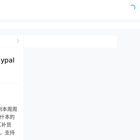
pal
到本周周
阿什本的
区补货
化，支持