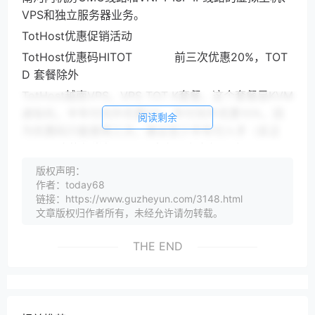
VPS和独立服务器业务。
TotHost优惠促销活动
TotHost优惠码HITOT 前三次优惠20%，TOT
D 套餐除外
TotHost越南VPS，VPS TOT K套餐，这个套餐是KVM
虚拟化，半年付另外优惠5%，年付另外优惠10%，因
阅读剩余
为优惠码只能使用三次，建议至少半年付入手（反正
Paypal也能保半年），2G内存以上套餐可选
Windows，大部分都是CMC线路和VNPT线路，VPS
版权声明：
小学生建议大家入手VNPT线路：
作者：today68
链接：https://www.guzheyun.com/3148.html
CPU 内存 硬盘 流量 带宽 IPv4 价格 购买地址 1核
文章版权归作者所有，未经允许请勿转载。
512M 8GB SSD 无限 100Mbps 1个 2.6美元/月 点此
购买 1核 1G 20GB SSD 无限 100Mbps 1个 2.84美元/
THE END
月 点此购买 1核 2G 20GB SSD 无限 100Mbps 1个
3.93美元/月 点此购买 2核 2G 40GB SSD 无限
100Mbps 1个 5.12美元/月 点此购买 2核 2G 40GB
SSD 无限 100Mbps 1个 5.76美元/月 点此购买 2核