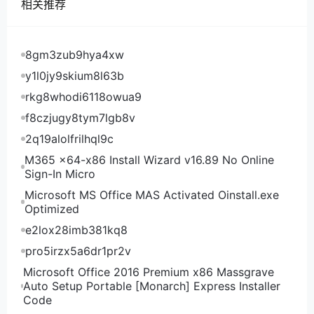
相关推荐
4G 20GB SSD 无限 100Mbps 1个 5.98美元/月 点此
购买 2核 4G 40GB SSD 无限 100Mbps 1个 6.62美
元/月 点此购买 4核 4G 60GB SSD 无限 100Mbps 1
8gm3zub9hya4xw
个 9.6美元/月 点此购买
y1l0jy9skium8l63b
以上为使用优惠码后的价格，下同
rkg8whodi6118owua9
TotHost优惠码TOTDUO VPS TOT D套餐立减
f8czjugy8tym7lgb8v
2.4美元
2q19alolfrilhql9c
TotHost的VPS TOT D套餐，这个是双ISP套餐，
M365 x64-x86 Install Wizard v16.89 No Online
VNPT-NTL线路，适合做Tiktok短视频外贸要求高的朋
Sign-In Micro
友，VMWare虚拟化，全部无限流量，200Mbps带
Microsoft MS Office MAS Activated Oinstall.exe
宽、1个IPv4：
Optimized
CPU 内存 硬盘 价格 购买地址 1核 1GB 20GB SSD
e2lox28imb381kq8
6.6美元/月 点此购买 1核 2GB 40GB SSD 8.6美元/月
pro5irzx5a6dr1pr2v
点此购买 2核 2GB 40GB SSD 13.8美元/月 点此购买
2核 4GB 40GB SSD 17.4美元/月 点此购买 3核 3GB
Microsoft Office 2016 Premium x86 Massgrave
Auto Setup Portable [Monarch] Express Installer
60GB SSD 17.8美元/月 点此购买 3核 6GB 60GB
Code
SSD 25美元/月 点此购买 4核 4GB 80GB SSD 23美