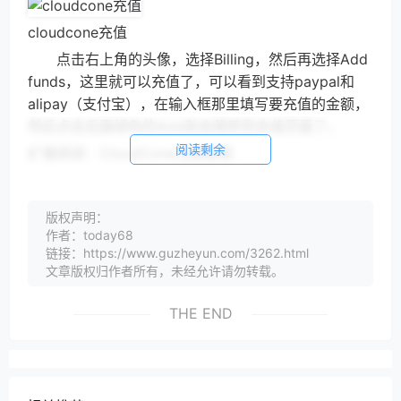
cloudcone充值
点击右上角的头像，选择Billing，然后再选择Add
funds，这里就可以充值了，可以看到支持paypal和
alipay（支付宝），在输入框那里填写要充值的金额，
然后点击后面绿色的Add就会跳转到充值页面了。
阅读剩余
扩展阅读：CloudCone注册教程
版权声明：
作者：today68
链接：https://www.guzheyun.com/3262.html
文章版权归作者所有，未经允许请勿转载。
THE END