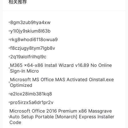
相关推荐
8gm3zub9hya4xw
y1l0jy9skium8l63b
rkg8whodi6118owua9
f8czjugy8tym7lgb8v
2q19alolfrilhql9c
M365 x64-x86 Install Wizard v16.89 No Online
Sign-In Micro
Microsoft MS Office MAS Activated Oinstall.exe
Optimized
e2lox28imb381kq8
pro5irzx5a6dr1pr2v
Microsoft Office 2016 Premium x86 Massgrave
Auto Setup Portable [Monarch] Express Installer
Code