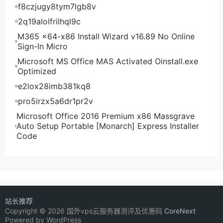
f8czjugy8tym7lgb8v
2q19alolfrilhql9c
M365 x64-x86 Install Wizard v16.89 No Online
Sign-In Micro
Microsoft MS Office MAS Activated Oinstall.exe
Optimized
e2lox28imb381kq8
pro5irzx5a6dr1pr2v
Microsoft Office 2016 Premium x86 Massgrave
Auto Setup Portable [Monarch] Express Installer
Code
站长推荐
Copyright © 2026 国外vps云服务器测评及优惠码
CoreNext
Powered by WordPress