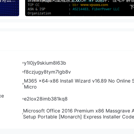
反天罡了；联通去程绕到美国，延迟就很高了，回程大多从德国
下
国机房直连回程。三网路由其实还行，除了联通去程绕美国，剩
y1l0jy9skium8l63b
f8czjugy8tym7lgb8v
 VPS确实是德国原生IP，能原生解锁德国Tiktok、德国Netfl
M365 x64-x86 Install Wizard v16.89 No Online S
Micro
需要的解锁能力。
xe
e2lox28imb381kq8
Microsoft Office 2016 Premium x86 Massgrave 
Setup Portable [Monarch] Express Installer Cod