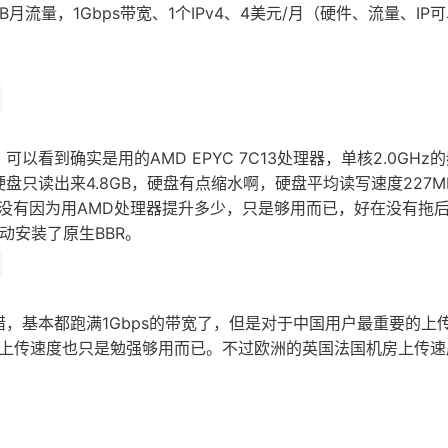
TB月流量，1Gbps带宽、1个IPv4、4美元/月（硬件、流量、IP
可以看到确实是用的AMD EPYC 7C13处理器，单核2.0GHz
盘只读出来4.8GB，硬盘有点缩水啊，硬盘平均读写速度227MB
没有因为用AMD处理器提升多少，只是够用而已，好在没有拖
动安装了原生BBR。
都不错，基本都跑满1Gbps的带宽了，但是对于中国用户最重要的上
个上传速度也只是勉强够用而已。不过欧洲的英国法国机房上传速
。