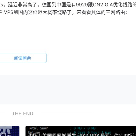
3ms，延迟非常高了，德国到中国是有9929跟CN2 GIA优化线路
ISP VPS到国内这延迟大概率绕路了。来看看具体的三网路由：
阅读剩余
THE END
程是先到荷兰然后到德国，算是直连吧，，回程还是从荷兰机房直连
腾讯云每日秒杀：1核2G年付99元，349元3年，香港云服务器249元年，无需备案