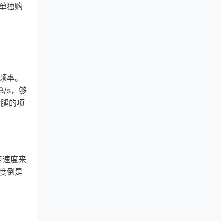
可单独购
的频率。
/s，够
后腿的项
传速度来
度倒是