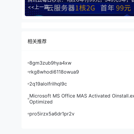
是很多荷兰机房服务器都是从德国过去的，这里倒
<<上一篇
程还不错；移动去程直连德国机房，回程还是从德
往返都是直连。
IPRaft德国双ISP VPS看视频
IPRaft德国双ISP VPS是否原生IP检测
相关推荐
IPRaft德国双ISP VPS Tiktok解锁能力测试
8gm3zub9hya4xw
IPRaft德国双ISP VPS流媒体解锁能力测试
rkg8whodi6118owua9
至少VPS小学生随机开通的这台IPRaft德国双ISP
2q19alolfrilhql9c
测试的德国本土流媒体，大家可以看下有没有自己
Microsoft MS Office MAS Activated Oinstall.e
Optimized
IPRaft德国双ISP VPS ipinfo.io是否住宅IP检测
pro5irzx5a6dr1pr2v
IPRaft德国双ISP VPS IP质量体检报告