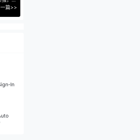
直连回
一篇>>
余三网
ix和所有
ign-In
Auto
e