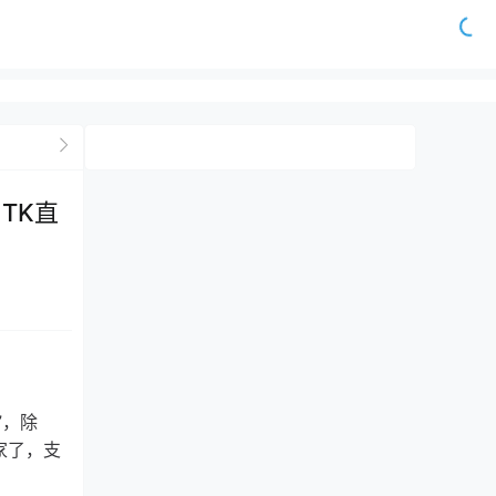
，TK直
”，除
商家了，支