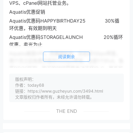
VPS、cPanel网站托管业务。
Aquatis优惠促销
Aquatis优惠码HAPPYBIRTHDAY25 30%循
环优惠，有效期到明天
Aquatis优惠码STORAGELAUNCH 20%循环
优惠，卖光为止
Aquatis美国VPS，西雅图机房，目前是1Gbps带宽，
阅读剩余
两个月之后免费升级到10Gbps带宽，全部1个IPv4、免
费DDOS防御，购买的时候需要手动选择IPv6，最多可
以选择50个IPv6：
版权声明：
CPU 内存 Swap 硬盘 流量 价格 购买地址 1核 2G
作者：today68
链接：https://www.guzheyun.com/3494.html
512M 1TB HDD 10TB 3.5美元/月 点此购买 1核 4G
文章版权归作者所有，未经允许请勿转载。
1G 2TB HDD 20TB 6.65美元/月 点此购买 2核 8G 2G
5TB HDD 40TB 12.6美元/月 点此购买 4核 16G 4G
THE END
8TB HDD 80TB 23.8美元/月 点此购买 6核 32G 8G
12TB HDD 120TB 33.6美元/月 点此购买
以上为使用7折优惠码后的价格