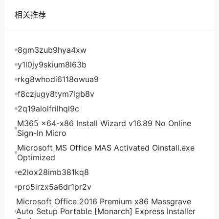
Aquatis机房测试
相关推荐
Aquatis美国西雅图机房测试IP及测速文件地址：
8gm3zub9hya4xw
y1l0jy9skium8l63b
rkg8whodi6118owua9
f8czjugy8tym7lgb8v
2q19alolfrilhql9c
M365 x64-x86 Install Wizard v16.89 No Online
Sign-In Micro
Microsoft MS Office MAS Activated Oinstall.exe
Optimized
e2lox28imb381kq8
pro5irzx5a6dr1pr2v
Microsoft Office 2016 Premium x86 Massgrave
Auto Setup Portable [Monarch] Express Installer