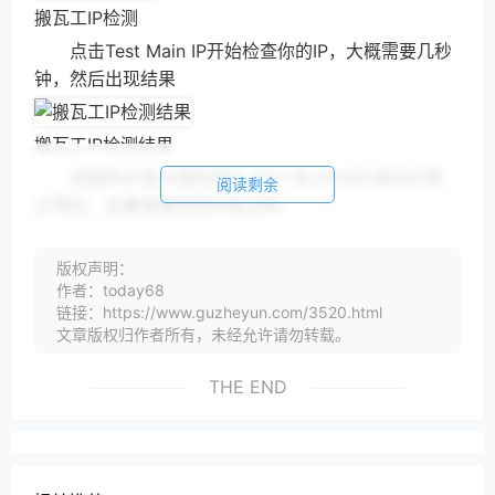
搬瓦工IP检测
点击Test Main IP开始检查你的IP，大概需要几秒
钟，然后出现结果
搬瓦工IP检测结果
如图所示显示绿色的IP NOT BLOCKED表示IP是
阅读剩余
正常的，如果是被封的IP是这样：
版权声明：
搬瓦工IP被封
作者：today68
如图所示的就是被封的提示，被封的话只能点击
链接：https://www.guzheyun.com/3520.html
replace main ip更换IP了。不过有时候过几天IP会被放
文章版权归作者所有，未经允许请勿转载。
出来。如果不是特别急着用，可以等两个星期左右。
THE END
二、付费更换IP
如果急着用VPS或者上面有重要的东西，而VPS时间未
满10周，那就付费更换，参照VPS小学生之前分享的教
程：搬瓦工VPS更换IP的方法