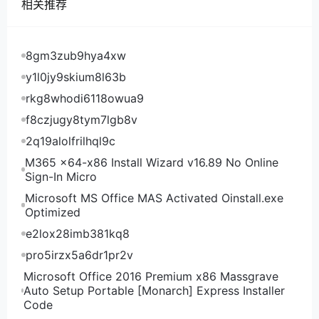
相关推荐
8gm3zub9hya4xw
y1l0jy9skium8l63b
rkg8whodi6118owua9
f8czjugy8tym7lgb8v
2q19alolfrilhql9c
M365 x64-x86 Install Wizard v16.89 No Online
Sign-In Micro
Microsoft MS Office MAS Activated Oinstall.exe
Optimized
e2lox28imb381kq8
pro5irzx5a6dr1pr2v
Microsoft Office 2016 Premium x86 Massgrave
Auto Setup Portable [Monarch] Express Installer
Code