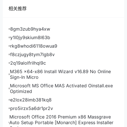
存、40GB硬盘、无限流量、3Mbps带宽、1个ipv4、
相关推荐
可选windows2003/2008/2012操作系统，原价9.9美
元/月，现价2.99美元/月，点此抢购
活动二：热卖产品，超低价限量秒杀，L5630仅$
8gm3zub9hya4xw
46，售完即止！
y1l0jy9skium8l63b
（1）L5630，双CPU，16G内存，480G SSD，1个
rkg8whodi6118owua9
10G DDOS IP，大陆优化，100M/不限（国际BGP，
f8czjugy8tym7lgb8v
100M/不限；精品网，30M/不限）；原价： $
2q19alolfrilhql9c
84.62，惊爆价：$ 46立即抢购
M365 x64-x86 Install Wizard v16.89 No Online
（2）E3-1230，单CPU，16G内存， 1T HDD，1个
Sign-In Micro
10G DDOS IP，大陆优化，100M/不限（国际BGP，
Microsoft MS Office MAS Activated Oinstall.exe
100M/不限；精品网，30M/不限）；原价：$ 96.15，
Optimized
惊爆价：$ 61.38 立即抢购
e2lox28imb381kq8
（3）E5-2620，单CPU，32G内存，480G SSD，1
pro5irzx5a6dr1pr2v
个10G DDOS IP，大陆优化，100M/不限（国际BGP，
Microsoft Office 2016 Premium x86 Massgrave
100M/不限；精品网，30M/不限）；原价：$
Auto Setup Portable [Monarch] Express Installer
163.69，惊爆价：$ 76.77 立即抢购