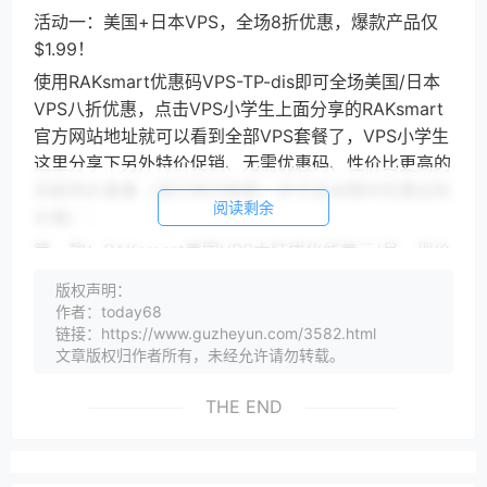
活动一：美国+日本VPS，全场8折优惠，爆款产品仅
$1.99！
使用RAKsmart优惠码VPS-TP-dis即可全场美国/日本
VPS八折优惠，点击VPS小学生上面分享的RAKsmart
官方网站地址就可以看到全部VPS套餐了，VPS小学生
这里分享下另外特价促销、无需优惠码、性价比更高的
四款特价套餐（进行到付款那一步才自动限时优惠后的
阅读剩余
价格）：
第一款：RAKsmart美国VPS大陆优化线美元/月，现价
1.99美元/月，点此抢购
版权声明：
第二款：RAKsmart美国VPS精品网线美元/月，现价
作者：today68
链接：https://www.guzheyun.com/3582.html
2.99美元/月，点此抢购
文章版权归作者所有，未经允许请勿转载。
第三款：RAKsmart日本VPS，1核CPU、1G内存、
40GB硬盘、无限流量、5Mbps带宽、1个ipv4、可选
THE END
Linux/Windows操作系统，原价9.9美元/月，现价
2.99美元/月，点此抢购
第四款：RAKsmart中国香港VPS，1核CPU、1G内