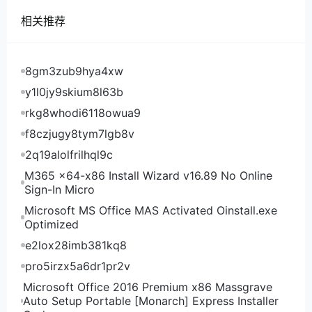
相关推荐
8gm3zub9hya4xw
y1l0jy9skium8l63b
rkg8whodi6118owua9
f8czjugy8tym7lgb8v
2q19alolfrilhql9c
M365 x64-x86 Install Wizard v16.89 No Online
Sign-In Micro
Microsoft MS Office MAS Activated Oinstall.exe
Optimized
e2lox28imb381kq8
pro5irzx5a6dr1pr2v
Microsoft Office 2016 Premium x86 Massgrave
Auto Setup Portable [Monarch] Express Installer