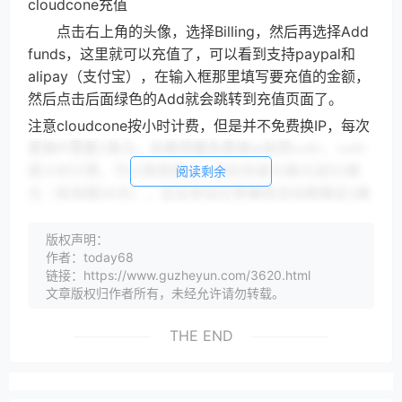
cloudcone充值
点击右上角的头像，选择Billing，然后再选择Add
funds，这里就可以充值了，可以看到支持paypal和
alipay（支付宝），在输入框那里填写要充值的金额，
然后点击后面绿色的Add就会跳转到充值页面了。
注意cloudcone按小时计费，但是并不免费换IP，每次
更换IP需要2美元。如果想要免费换ip就用vultr，vultr
按小时计费，可以随意换ip，目前充值10美元送50美
阅读剩余
元（有效期30天），后台参加分享推特活动再赠送3美
元，目前vultr最便宜套餐月付3.5美元（亚特兰大机
房），支持支付宝和微信支付，非常适合国人。
版权声明：
作者：today68
vultr送50美元地址：
链接：https://www.guzheyun.com/3620.html
扩展阅读：CloudCone注册教程
文章版权归作者所有，未经允许请勿转载。
THE END