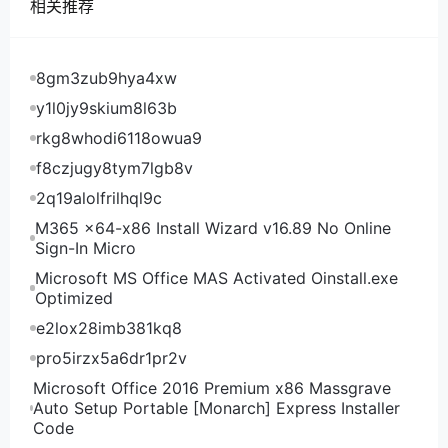
相关推荐
2*E5-2660v2 32G 1TB HDD 40.2美元/月 点此购买
2*X5570 64G 240GB SSD+1TB HDD 40.2美元/月
点此购买 2*E5-2670 64G 240GB SSD+1TB HDD
8gm3zub9hya4xw
44.22美元/月 点此购买 2*E5-2670v2 64G 480GB
y1l0jy9skium8l63b
SSD 53.6美元/月 点此购买 DediOutlet机房测试
rkg8whodi6118owua9
DediOutlet美国堪萨斯城机房测试IP及测速文件地址：
f8czjugy8tym7lgb8v
DediOutlet美国凤凰城机房测试IP及测速文件地址：
2q19alolfrilhql9c
M365 x64-x86 Install Wizard v16.89 No Online
Sign-In Micro
Microsoft MS Office MAS Activated Oinstall.exe
Optimized
e2lox28imb381kq8
pro5irzx5a6dr1pr2v
Microsoft Office 2016 Premium x86 Massgrave
Auto Setup Portable [Monarch] Express Installer
Code