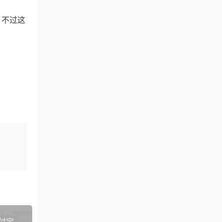
。不过这
RepriseHosting美国独服：24.95美元月，支持支付宝，六核L564016G内存1TB硬盘免费IPMI