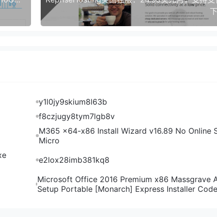
到美国然后到日本东京，回程还是先绕到美国洛杉矶然后到日本；
下
日本；移动去程是绕到德国，然后到新加坡然后才到日本，回程
返都是绕路，标准国外住宅IP路由。
S是日本原生IP，能解锁日本Tiktok、日本Netfilx、日本人
y1l0jy9skium8l63b
己需要的解锁能力。
f8czjugy8tym7lgb8v
M365 x64-x86 Install Wizard v16.89 No Online S
Micro
xe
e2lox28imb381kq8
Microsoft Office 2016 Premium x86 Massgrave 
Setup Portable [Monarch] Express Installer Cod
S的两个type的值都是“isp”，确实是双ISP无疑。IP质量体检报告