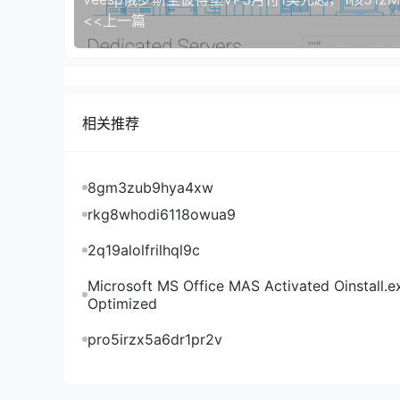
可以看到荫云日本双ISP VPS电信去程先绕
<<上一篇
程依然是绕道美国然后到日本，回程还是绕美国到
节点都是直连。等于除了移动回程直连，剩下的往
荫云日本双ISP VPS看视频
荫云日本双ISP VPS是否原生IP检测
相关推荐
荫云日本双ISP VPS流媒体解锁能力测试
至少VPS小学生随机开通的这台荫云日本双ISP VP
8gm3zub9hya4xw
平台和大部分日区流媒体。大家可以看下有没有自
rkg8whodi6118owua9
2q19alolfrilhql9c
荫云日本双ISP VPS ipinfo.io是否住宅IP检测
Microsoft MS Office MAS Activated Oinstall.e
Optimized
荫云日本双ISP VPS IP质量体检报告
pro5irzx5a6dr1pr2v
荫云日本双否家庭IP检测
从ipinfo.io检测可以看到荫云日本双ISP VP