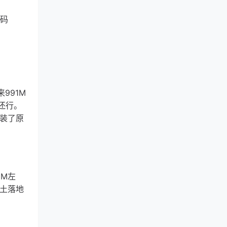
惠码
991M
还行。
安装了原
0M左
本土落地