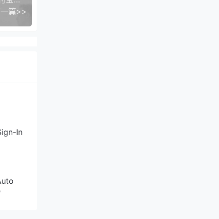
联通去
一篇>>
大部分
工智能
ign-In
Auto
e
也认为是