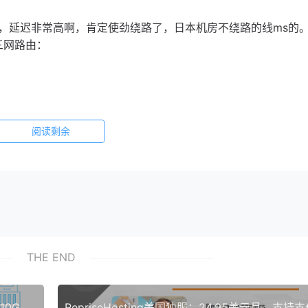
ms，延迟非常高啊，肯定使劲绕路了，日本机房不绕路的线ms的
三网路由：
阅读剩余
THE END
veesp俄罗斯圣彼得堡VPS月付1美元起，1核512M10G硬盘100GB流量200MbpsKVM 附注册教程