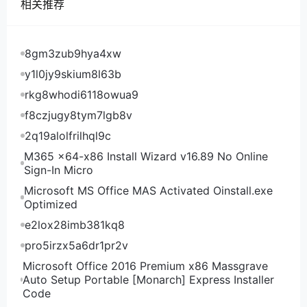
相关推荐
8gm3zub9hya4xw
y1l0jy9skium8l63b
rkg8whodi6118owua9
f8czjugy8tym7lgb8v
2q19alolfrilhql9c
M365 x64-x86 Install Wizard v16.89 No Online
Sign-In Micro
Microsoft MS Office MAS Activated Oinstall.exe
Optimized
e2lox28imb381kq8
pro5irzx5a6dr1pr2v
Microsoft Office 2016 Premium x86 Massgrave
Auto Setup Portable [Monarch] Express Installer
Code