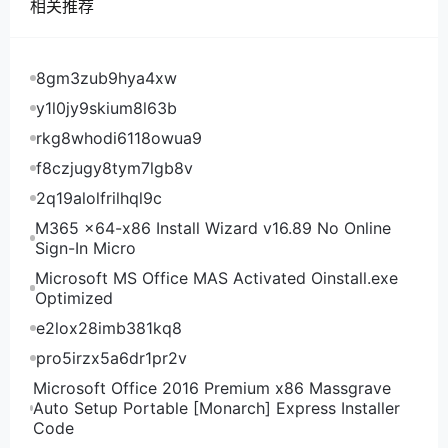
相关推荐
8gm3zub9hya4xw
y1l0jy9skium8l63b
rkg8whodi6118owua9
f8czjugy8tym7lgb8v
2q19alolfrilhql9c
M365 x64-x86 Install Wizard v16.89 No Online
Sign-In Micro
Microsoft MS Office MAS Activated Oinstall.exe
Optimized
e2lox28imb381kq8
pro5irzx5a6dr1pr2v
Microsoft Office 2016 Premium x86 Massgrave
Auto Setup Portable [Monarch] Express Installer
Code