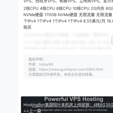
VPS、西班牙VPS、希腊VPS、立陶宛VPS、爱沙
2核CPU 4核CPU 8核CPU 10核CPU 2G内存 6G
NVMe硬盘 170GB NVMe硬盘 无限流量 无限流量 
个IPv4 1个IPv4 1个IPv4 1个IPv4 8.55美元
购买
Hostaddon便宜VPS套餐，可选美国、德国VP
CPU 内存 硬盘 流量 价格 购买地址 2核 2G 30GB S
点此购买 8核 8G 120GB SSD 3TB 18.52美元/月
Hostaddon大硬盘VPS，HDD硬盘，SSD缓存
版权声明：
IPv4，1Gbps带宽：
作者：today68
链接：https://www.guzheyun.com/3962.html
CPU 内存 硬盘 流量 价格 购买地址 1核 2G 500GB 
文章版权归作者所有，未经允许请勿转载。
购买 4核 8G 2000GB 3TB 18.05美元/月 点此购
<<上一篇