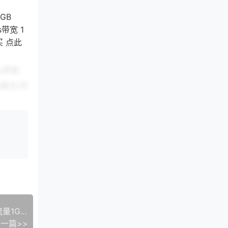
0GB
s带宽 1
购买 点此
ps带宽：
.4美元/月
个
月 点此
V.PS中国香港VPS七折：2核1G20GB SSD1TB月流量1Gbps带宽4.17美元月
一篇>>