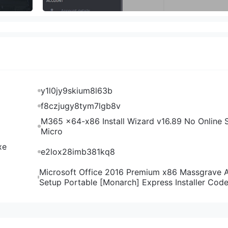
y1l0jy9skium8l63b
f8czjugy8tym7lgb8v
M365 x64-x86 Install Wizard v16.89 No Online S
Micro
xe
e2lox28imb381kq8
Microsoft Office 2016 Premium x86 Massgrave 
Setup Portable [Monarch] Express Installer Cod