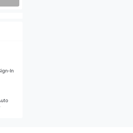
ign-In
Auto
e