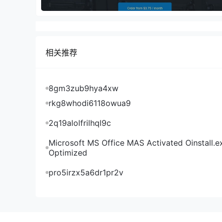
相关推荐
8gm3zub9hya4xw
rkg8whodi6118owua9
2q19alolfrilhql9c
Microsoft MS Office MAS Activated Oinstall.e
Optimized
pro5irzx5a6dr1pr2v