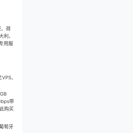
亚、荷
大利、
专用服
兰VPS、
0GB
Gbps带
 点此购买
、葡萄牙