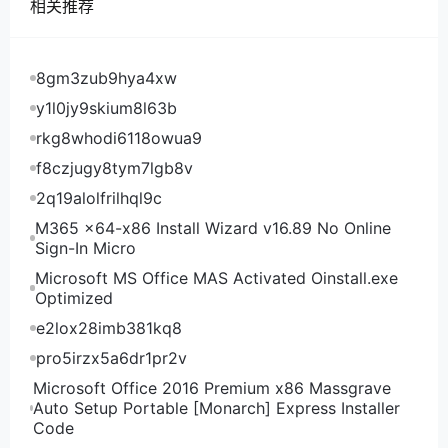
Dewlance芝加哥VPS看youtube
相关推荐
速度浮动在六七千，缓存的时间也不多不少，偶有
卡顿，还是比较流畅的看1080P的。只是根据之前节点
8gm3zub9hya4xw
测试，各个测试点上传速度浮动比较大，还是要看本地
网络的。因为内存硬盘都不小，可以用来搭建网站，就
y1l0jy9skium8l63b
安装个宝塔面板试试：
rkg8whodi6118owua9
f8czjugy8tym7lgb8v
Dewlance芝加哥VPS安装宝塔面板
2q19alolfrilhql9c
可以看到是2核的CPU，还有800多M内存的剩
M365 x64-x86 Install Wizard v16.89 No Online
余，还有18G硬盘的剩余。虽然之前测试硬盘是石头
Sign-In Micro
盘，不过安装宝塔的速度倒是挺快的，用来搭建网站还
Microsoft MS Office MAS Activated Oinstall.exe
是不错的。
Optimized
e2lox28imb381kq8
pro5irzx5a6dr1pr2v
Microsoft Office 2016 Premium x86 Massgrave
Auto Setup Portable [Monarch] Express Installer
Code