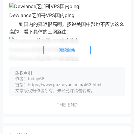
Dewlance芝加哥VPS国内ping
到国内的延迟很高啊，按说美国中部也不应该这么
高的，看下具体的三网路由：
Dewlance芝加哥VPS电信路由
阅读剩余
Dewlance芝加哥VPS联通路由
版权声明：
作者：today68
链接：https://www.guzheyun.com/463.html
Dewlance芝加哥VPS移动路由
文章版权归作者所有，未经允许请勿转载。
可以看到虽然是直连的，但是路由走的节点都很
多，而且可以看到是广播的荷兰IP，倒是挺少见的。电
THE END
信联通的延迟其实还比较低，移动的延迟又拖后腿了。
看下具体看视频的速度：