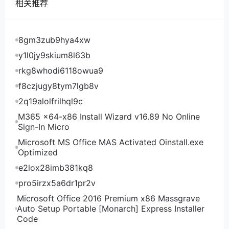
相关推荐
丽萨主机美国9929双ISP住宅IP VPS到国内的平均
延迟173ms，延迟其实还不错，肯定是三网直连了，但
是延迟还是不如CN2 GIA线路，来看看具体的三网路由
8gm3zub9hya4xw
看是哪里拖后腿了：
y1l0jy9skium8l63b
rkg8whodi6118owua9
丽萨主机美国9929双ISP住宅IP VPS电信去程路由
f8czjugy8tym7lgb8v
2q19alolfrilhql9c
丽萨主机美国9929双ISP住宅IP VPS电信回程路由
M365 x64-x86 Install Wizard v16.89 No Online
Sign-In Micro
丽萨主机美国9929双ISP住宅IP VPS联通去程路由
Microsoft MS Office MAS Activated Oinstall.exe
Optimized
e2lox28imb381kq8
丽萨主机美国9929双ISP住宅IP VPS联通回程路由
pro5irzx5a6dr1pr2v
Microsoft Office 2016 Premium x86 Massgrave
丽萨主机美国9929双ISP住宅IP VPS移动去程路由
Auto Setup Portable [Monarch] Express Installer
Code