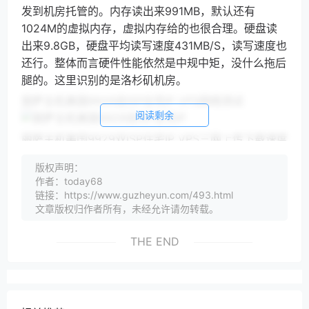
发到机房托管的。内存读出来991MB，默认还有
1024M的虚拟内存，虚拟内存给的也很合理。硬盘读
出来9.8GB，硬盘平均读写速度431MB/S，读写速度也
还行。整体而言硬件性能依然是中规中矩，没什么拖后
腿的。这里识别的是洛杉矶机房。
丽萨主机美国9929双ISP住宅IP VPS网络测试
阅读剩余
丽萨主机美国9929双ISP住宅IP VPS三网上传下载速度
测试
版权声明：
VPS小学生这台测试机是50M的带宽。电信下载都
作者：today68
跑了20M，联通下载波动大一些，基本也在30M左
链接：https://www.guzheyun.com/493.html
文章版权归作者所有，未经允许请勿转载。
右，移动下载基本跑满50M带宽了，对于国人来说最重
要的上传速度基本都跑满50M的带宽了，这点还不错。
THE END
运营商那里AS9929线 GIA带宽还要贵，所以带宽都比
较小，50M的口子一般也勉强够用了。
丽萨主机美国9929双ISP住宅IP VPS国内ping