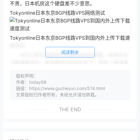
不贵，日本机房这个硬盘差不少意思。
Tokyonline日本东京BGP线路VPS网络测试
Tokyonline日本东京BGP线路VPS到国内外上传下载速
度测试
阅读剩余
VPS小学生这款测试机是500M的带宽，内地节点
下载速度还行，基本都到300M左右了，但是上传速度
波动比较大，有几十M的，也有200M多的，稳定性比
版权声明：
较差。不过亚太沿海机房倒是上传下载速度基本都跑满
作者：today68
带宽了。
链接：https://www.guzheyun.com/519.html
文章版权归作者所有，未经允许请勿转载。
Tokyonline日本东京BGP线路VPS国内ping
THE END
Tokyonline日本东京BGP线路VPS到国内的平均延
迟299ms，日本机房这么高的延迟不用想肯定全球绕
路了，因为直连的线ms的，来看看具体的三网路由：