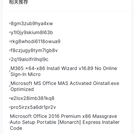
相关推荐
Tokyonline日本东京BGP线路VPS电信去程路由
8gm3zub9hya4xw
Tokyonline日本东京BGP线路VPS电信回程路由
y1l0jy9skium8l63b
rkg8whodi6118owua9
Tokyonline日本东京BGP线路VPS联通去程路由
f8czjugy8tym7lgb8v
2q19alolfrilhql9c
Tokyonline日本东京BGP线路VPS联通回程路由
M365 x64-x86 Install Wizard v16.89 No Online
Sign-In Micro
Tokyonline日本东京BGP线路VPS移动去程路由
Microsoft MS Office MAS Activated Oinstall.exe
Optimized
Tokyonline日本东京BGP线路VPS移动回程路由
e2lox28imb381kq8
可以看到，Tokyonline日本东京BGP线路VPS电信
pro5irzx5a6dr1pr2v
去程先到欧洲，然后绕到美国，然后再到日本，这等于
Microsoft Office 2016 Premium x86 Massgrave
绕地球一圈了，延迟超高，回程是直连回程还不错；联
Auto Setup Portable [Monarch] Express Installer
Code
通去程绕美国，回程大部分节点是直连回程；移动去程