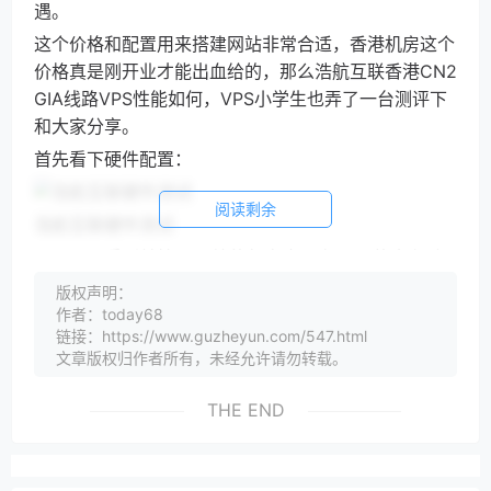
遇。
这个价格和配置用来搭建网站非常合适，香港机房这个
价格真是刚开业才能出血给的，那么浩航互联香港CN2
GIA线路VPS性能如何，VPS小学生也弄了一台测评下
和大家分享。
首先看下硬件配置：
阅读剩余
浩航互联硬件测试
可以看到单核CPU给的频率也不高，1G的内存默
认给了1G的Swap内存，国人永远最懂国人啊。读出来
版权声明：
19G的硬盘，读写速度平均200MB/s多，说不上高，但
作者：today68
链接：https://www.guzheyun.com/547.html
是完全够用了，说句虾仁猪心的话，阿里云硬盘也是这
文章版权归作者所有，未经允许请勿转载。
速度。国外下载速度控制的很严，速度很慢。不过我们
更在意的是国内下载速度，可以看到上传下载速度如同
THE END
之前VPS小学生说的，上行端口挺稳定的，基本在
16M，下行端口在12M。用来搭建网站够用了。看下到
国内的延迟：