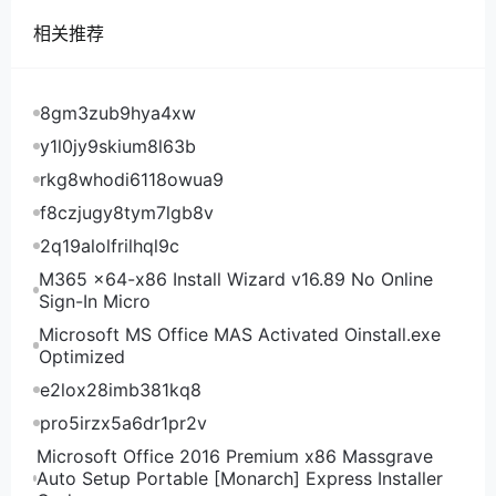
相关推荐
浩航互联国内ping
到国内的延迟还不错，54MS表现的可以了，不过
大家都见过更低的延迟，也有更高的延迟，比如阿里云
8gm3zub9hya4xw
轻量香港那延迟100多。看下具体的三网路由图：
y1l0jy9skium8l63b
rkg8whodi6118owua9
浩航互联电信路由
f8czjugy8tym7lgb8v
2q19alolfrilhql9c
浩航互联联通路由
M365 x64-x86 Install Wizard v16.89 No Online
Sign-In Micro
Microsoft MS Office MAS Activated Oinstall.exe
浩航互联移动路由
Optimized
e2lox28imb381kq8
浩航互联回程电信路由
pro5irzx5a6dr1pr2v
可以看到电信确实是往返都走的59.43开通的CN2
Microsoft Office 2016 Premium x86 Massgrave
线路，联通绕韩国KT，移动一是直连的。可以看到IP是
Auto Setup Portable [Monarch] Express Installer
广播的美国IP。需要注意的是商家页面只说是CN2线