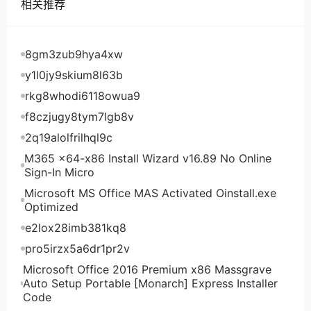
相关推荐
windows Linux
IONCloud美国圣何塞机房，CN2 GIA线路套餐，KVM
虚拟化：
8gm3zub9hya4xw
机房 CPU 内存 硬盘 流量/月 带宽 ipv4 价格/年 点击
y1l0jy9skium8l63b
心仪系统入手 洛杉矶 2核 2G 60GB 3TB 1Gbps 1个
rkg8whodi6118owua9
129.6美元 Linux 洛杉矶 2核 4G 80GB 4TB 1Gbps 1
f8czjugy8tym7lgb8v
个 172.8美元 windows Linux 洛杉矶 4核 8G 160GB
2q19alolfrilhql9c
5TB 1Gbps 1个 345.6美元 windows Linux 洛杉矶 6
M365 x64-x86 Install Wizard v16.89 No Online
核 16G 320GB 6TB 1Gbps 1个 691.2美元 windows
Sign-In Micro
Linux 洛杉矶 8核 32G 640GB 7TB 1Gbps 1个
Microsoft MS Office MAS Activated Oinstall.exe
1382.4美元 windows Linux
Optimized
IONCloud新加坡vps，CN2 GIA线路套餐，KVM虚拟
e2lox28imb381kq8
化，只有Linux系统套餐：
pro5irzx5a6dr1pr2v
CPU 内存 硬盘 流量/月 带宽 ipv4 价格/年 购买地址 1
Microsoft Office 2016 Premium x86 Massgrave
核 2G 25GB 250GB 10Mbps 1个 336美元 点此入手
Auto Setup Portable [Monarch] Express Installer
2核 4G 60GB 500GB 20Mbps 1个 528美元 点此入
Code
手 2核 6G 100GB 1TB 20Mbps 1个 816美元 点此入