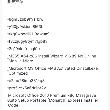
相关推荐
非vps约翰内斯堡、印度vps孟买、新加坡vps、中国台
湾vps、澳大利亚vps悉尼、日本vps东京机房，优惠后
最低5美元/月起，点此入手相应机房
8gm3zub9hya4xw
PhotonVPS机房测试
y1l0jy9skium8l63b
PhotonVPS全部17个机房测试IP及测速地址：
rkg8whodi6118owua9
f8czjugy8tym7lgb8v
2q19alolfrilhql9c
M365 x64-x86 Install Wizard v16.89 No Online
Sign-In Micro
Microsoft MS Office MAS Activated Oinstall.exe
Optimized
e2lox28imb381kq8
pro5irzx5a6dr1pr2v
Microsoft Office 2016 Premium x86 Massgrave
Auto Setup Portable [Monarch] Express Installer
Code