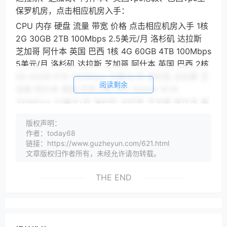
保罗机房，点击相应机房入手：
CPU 内存 硬盘 流量 带宽 价格 点击相应机房入手 1核
2G 30GB 2TB 100Mbps 2.5美元/月 洛杉矶 达拉斯
芝加哥 阿什本 英国 巴西 1核 4G 60GB 4TB 100Mbps
5美元/月 洛杉矶 达拉斯 芝加哥 阿什本 英国 巴西 2核
8G 80GB 8TB 100Mbps 10美元/月 洛杉矶 达拉斯 芝
阅读剩余
加哥 阿什本 英国 巴西 2核 16G 160GB 16TB
100Mbps 20美元/月 洛杉矶 达拉斯 芝加哥 阿什本 英
国 巴西 4核 32G 320GB 32TB 1Gbps 40美元/月 洛
版权声明：
杉矶 达拉斯 芝加哥 阿什本 英国 巴西 4核 32G
作者：today68
640GB 64TB 1Gbps 80美元/月 洛杉矶 达拉斯 芝加
链接：https://www.guzheyun.com/621.html
哥 阿什本 英国 巴西
文章版权归作者所有，未经允许请勿转载。
以上为使用5折优惠码后的价格
THE END
PhotonVPS的Windows套餐，可选
Windows2008/2012/2016/2019操作系统，机房可选
韩国vps首尔、巴西圣保罗、英国伦敦、荷兰vps阿姆
斯特丹、俄罗斯vps莫斯科、西班牙vps巴塞罗那、南