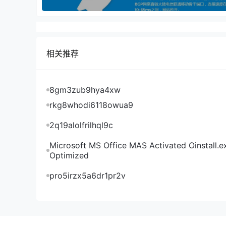
A2Hosting机房测速：
相关推荐
8gm3zub9hya4xw
rkg8whodi6118owua9
2q19alolfrilhql9c
Microsoft MS Office MAS Activated Oinstall.e
Optimized
pro5irzx5a6dr1pr2v