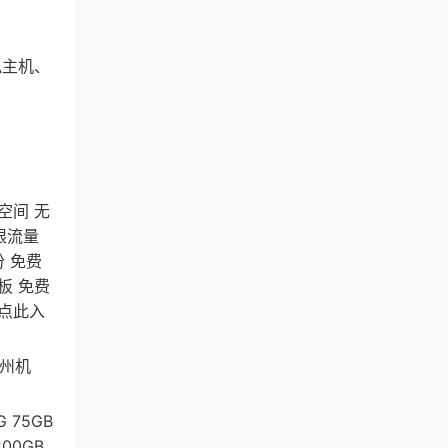
拟主机、
D空间 无
无限流量
 免费
面板 免费
 点此入
那州机
G 75GB
200GB