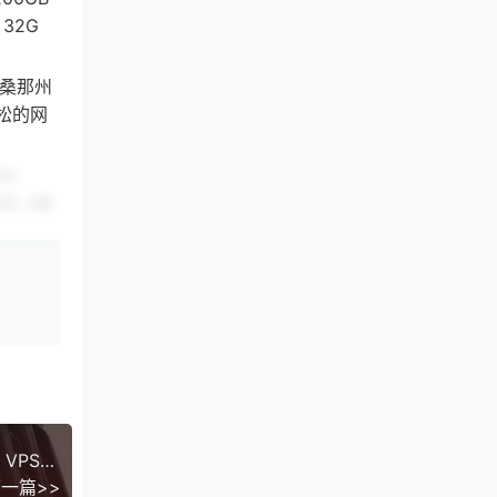
 32G
利桑那州
轻松的网
8G
购买 2核
 点此购买
S一样的
 2*1TB
Pv4 2
网站 免费
手 点此入
AlexHost摩尔多瓦独立日促销：抗投诉VPSRyzen VPS独立服务器3欧元月起，可匿名注册，支持Paypal和主流加密货币
一篇>>