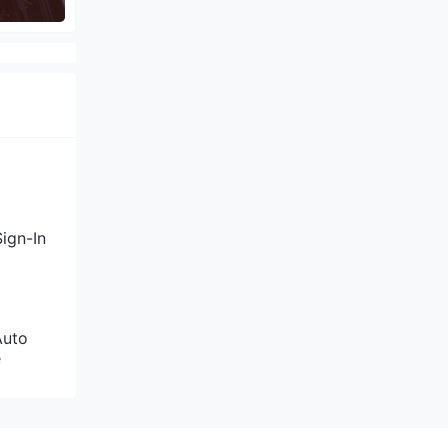
ign-In
Auto
e