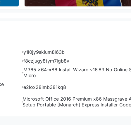
y1l0jy9skium8l63b
f8czjugy8tym7lgb8v
M365 x64-x86 Install Wizard v16.89 No Online S
Micro
xe
e2lox28imb381kq8
Microsoft Office 2016 Premium x86 Massgrave 
Setup Portable [Monarch] Express Installer Cod