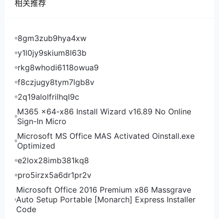
相关推荐
CPU 内存 硬盘 流量 优惠价 购买地址 1核 1G 15GB
SSD 1TB 2.25英镑/月 点此购买 1核 2G 25GB SSD
2TB 3.75英镑/月 点此购买 2核 4G 50GB SSD 3TB
8gm3zub9hya4xw
7.5英镑/月 点此购买 3核 6G 75GB SSD 4TB 11.25英
y1l0jy9skium8l63b
镑/月 点此购买 4核 8G 100GB SSD 5TB 15英镑/月
rkg8whodi6118owua9
点此购买 6核 12G 150GB SSD 6TB 22.5英镑/月 点此
购买 8核 16G 200GB SSD 7TB 30英镑/月 点此购买
f8czjugy8tym7lgb8v
12核 32G 400GB SSD 10TB 60英镑/月 点此购买
2q19alolfrilhql9c
Kuroit其他机房配置价格和新加坡机房基本一样，有部
M365 x64-x86 Install Wizard v16.89 No Online
分机房是1Gbps带宽，可发工单让商家免费升级到
Sign-In Micro
10Gbps带宽：
Microsoft MS Office MAS Activated Oinstall.exe
Optimized
日本机房：
e2lox28imb381kq8
美国洛杉矶机房：
pro5irzx5a6dr1pr2v
美国阿什本机房：
Microsoft Office 2016 Premium x86 Massgrave
美国达拉斯机房：
Auto Setup Portable [Monarch] Express Installer
荷兰机房：
Code