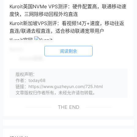
Kuroit英国NVMe VPS测评：硬件配置高，联通移动速
度快，三网除移动回程外均直连
Kuroit新加坡VPS测评：看视频14万+速度，移动往返
直连/联通去程直连，适合移动联通宽带用户
Kuroit官网
Kuroit
阅读剩余
Kuroit官网：
Kuroit早期以Web开发为主，在英国、美国和印度均注
版权声明：
册有实体公司，目前主营共享主机、SSD VPS主机、
作者：today68
经销商托管服务器、Wordpress托管、专用服务器托
链接：https://www.guzheyun.com/725.html
管、PHP开发、移动应用开发、WHMCS开发等业务。
文章版权归作者所有，未经允许请勿转载。
Kuroit优惠促销活动
THE END
Kuroit优惠码LET2025 月付/年付循环优惠
25%
Kuroit新加坡服务器，KVM虚拟化、10Gbps带宽，1个
IPv4：