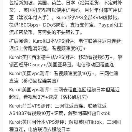
包括新加坡、美国、荷兰、日本（经常没货，不定时补
货）、英国机房都可以使用优惠码，月付年付都可用优
惠（建议年付入手）。Kuroit的VPS全部KVM虚拟化，
提供160Gbps+ DDoS防御，支持支付宝、Paypal和主
流加密货币，有需要的不要错过了。
扩展阅读：Kuroit日本VPS测评：电信联通往返直连延
迟低上传跑满带宽，看视频速度9万+
Kuroit英国西米德兰兹VPS测评：移动看视频5万+，解
锁西班牙Disney+/英国亚马逊，电信移动回程直连
Kuroit英国vps测评：看视频速度飙10万+，三网往返
直连（移动回程绕美国）
Kuroit美国vps测评：三网去程直连回程绕日本但延迟
超低，看视频8万+速度（洛杉矶机房）
Kuroit荷兰VPS测评：三网往返直连，联通往返
AS4837看视频10万+速度，解锁阿塞拜疆Tiktok
Kuroit美国阿什本VPS测评：解锁英国Tiktok，三网回
程直连，电信联通去程绕日本