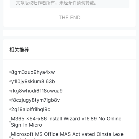
文章版权归作者所有，未经允许请勿转载。
THE END
相关推荐
8gm3zub9hya4xw
y1l0jy9skium8l63b
rkg8whodi6118owua9
f8czjugy8tym7lgb8v
2q19alolfrilhql9c
M365 x64-x86 Install Wizard v16.89 No Online
Sign-In Micro
Microsoft MS Office MAS Activated Oinstall.exe