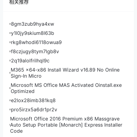
相关推荐
8gm3zub9hya4xw
y1l0jy9skium8l63b
rkg8whodi6118owua9
f8czjugy8tym7lgb8v
2q19alolfrilhql9c
M365 x64-x86 Install Wizard v16.89 No Online
Sign-In Micro
Microsoft MS Office MAS Activated Oinstall.exe
Optimized
e2lox28imb381kq8
pro5irzx5a6dr1pr2v
Microsoft Office 2016 Premium x86 Massgrave
Auto Setup Portable [Monarch] Express Installer
Code