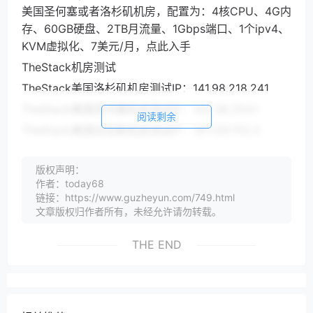
美国圣何塞或者洛杉矶机房，配置为：4核CPU、4G内
存、60GB硬盘、2TB月流量、1Gbps端口、1个ipv4、
KVM虚拟化、7美元/月，点此入手
TheStack机房测试
TheStack美国洛杉矶机房测试IP：141.98.218.241
TheStack美国圣何塞机房测试IP：102.38.254.1
阅读剩余
TheStack美国达拉斯机房测试IP：161.129.152.2
TheStack美国芝加哥机房测试IP：198.144.186.129
版权声明：
TheStack美国纽约机房测试IP：91.132.1.1
作者：today68
TheStack荷兰阿姆斯特丹机房测试IP：185.126.34.1
链接：https://www.guzheyun.com/749.html
文章版权归作者所有，未经允许请勿转载。
TheStack德国法兰克福机房测试IP：185.194.238.1
THE END