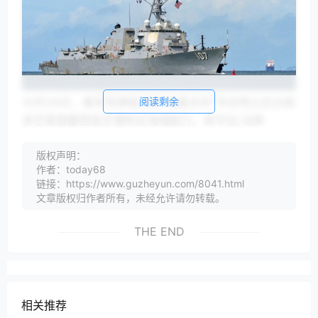
阅读剩余
10月26日，美军导弹驱逐舰“格雷夫利”号在特立尼达和
多巴哥首都西班牙港附近海域航行。新华社/法新
据美国驻特立尼达和多巴哥（特多）大使馆网站日前发
版权声明：
布的消息，美国海军陆战队一支部队和特多国防军于11
作者：today68
月16日至21日举行联合训练演习。
链接：https://www.guzheyun.com/8041.html
特多与委内瑞拉隔帕里亚湾相望，海岸线日说，美国联
文章版权归作者所有，未经允许请勿转载。
合特多在委内瑞拉附近海域举行军演“不负责任”。
THE END
美国陆军部长德里斯科尔16日称，美军一直在巴拿马进
行训练，这显示出美国政府对拉美的关注度日益增加。
他在哥伦比亚广播公司一档节目中说，“我们将随时准
备采取行动”。
相关推荐
截至发稿，委内瑞拉政府尚未对特朗普所说“磋商”一事