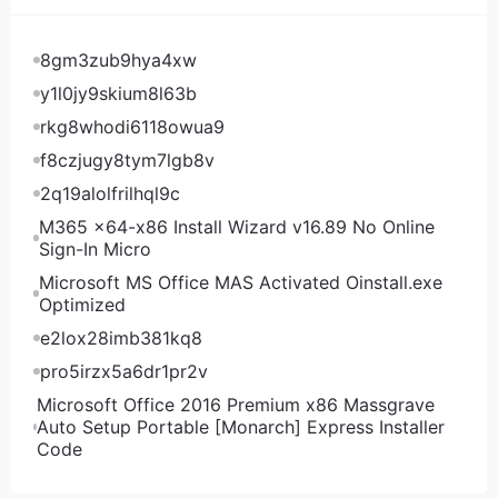
及“福特”号航母进入加勒比海作出回应。外界普遍认
为，“福特”号不适合打击贩毒集团，但它可能是一种恐
8gm3zub9hya4xw
吓工具，目的是迫使马杜罗下台。
y1l0jy9skium8l63b
rkg8whodi6118owua9
f8czjugy8tym7lgb8v
2q19alolfrilhql9c
M365 x64-x86 Install Wizard v16.89 No Online
Sign-In Micro
Microsoft MS Office MAS Activated Oinstall.exe
Optimized
e2lox28imb381kq8
pro5irzx5a6dr1pr2v
2023年5月24日，美国“杰拉尔德·R·福特”级航空母舰
Microsoft Office 2016 Premium x86 Massgrave
首舰“福特”号停靠在挪威首都奥斯陆的峡湾中。新华社
Auto Setup Portable [Monarch] Express Installer
Code
记者张玉亮摄
特朗普政府一直以选举舞弊为由不承认马杜罗政权的合