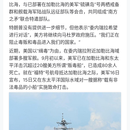
比海，与已部署在加勒比海的美军“硫磺岛”号两栖戒备
群和舰载海军陆战队远征部队等会合，共同组成“南方
之矛”联合特遣部队。
特朗普没有提供进一步细节，但他表示“委内瑞拉希望
进行对话”，美方将继续向马杜罗政府施压。“我们正在
阻止毒贩和毒品进入我们的国家。”
近期，美国以“缉毒”为由，在委内瑞拉附近加勒比海域
部署多艘军舰。9月初以来，美军已在加勒比海和东太
平洋击沉超过20艘美方所谓“贩毒船”，已造成80余人
死亡。就在“福特”号航母抵达加勒比海之际，美军16日
宣布，15日又在东太平洋国际水域对一艘据称“载有非
法毒品的小船”实施致命打击。