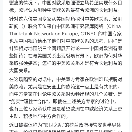
裂痕的情况下，中国对欧采取强硬立场希望实现什么目
标；欧盟认为哪种中美欧关系最符合欧洲的长远利益。
针对这六位美国专家从美国视角探讨中美欧关系，澎湃
新闻（）联合五位来自中国欧洲研究智库网络（China
Think-tank Network on Europe, CTNE）的中国专家
也从中国视角给出了他们对中美欧关系的思考，同样是
针锋相对地围绕三个问题展开讨论——中国对欧洲有哪
些期待；在与美国关系出现裂痕背景下，欧洲为何对华
采取强硬姿态；怎样的中美欧关系才是符合长远利益的
大国关系。
在这场隔空的对话中，中美双方专家在欧洲难以摆脱对
美依赖，尤其是在安全上的依赖这一点上是有共识的。
而中方专家在讨论中欧关系时频频出现的几个关键词是
“务实”“理性”“合作”，即使在上述美方专家的讨论中，
也有三位专家承认中国是希望欧洲在中欧经济关系上更
主动、积极地与中方合作的。
近日被媒体称为“安世之乱”的荷兰政府接管安世半导体