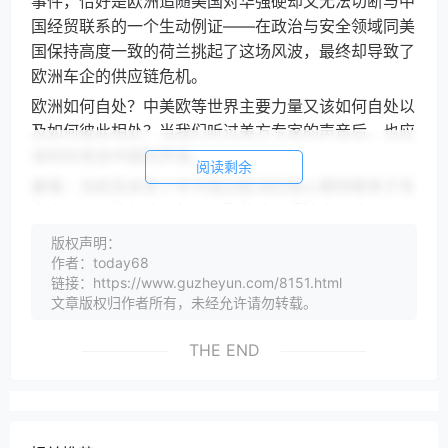
事件，恰好是欧洲追随美国对华强硬却又无法切断与中
国经贸联系的一个生动例证——在政治与安全领域同美
国保持高度一致的荷兰挑起了这场风波，最终却导致了
欧洲车企的供应链危机。
欧洲如何自处？中美欧等世界主要力量又该如何自处以
及如何彼此相处？当我们听过美方专家的声音后，也应
该听听来自中国的声音。
阅读剩余
姜锋：当前及未来十年中国对欧洲的核心期待聚焦于务
实合作与理性共处。其一，期待欧洲秉持客观认知、正
确定位，与中方一起推进中欧经贸平衡发展。在产业、
版权声明：
物流、第三方市场等领域拓展、深化合作，摒弃将正常
作者：today68
链接：https://www.guzheyun.com/8151.html
经济竞争政治化的做法。
文章版权归作者所有，未经允许请勿转载。
其二，期待欧洲强化战略自主。减少对美国安全体系的
结构性依赖，在国际事务中秉持独立判断，尤其是不被
THE END
外力裹挟对华设限。
其三，期待中欧双方在全球治理领域携手。在气候治
理、人工智能规范、全球减贫等议题上落实合作，而非
以“去风险”之名搞隐性“脱钩”。