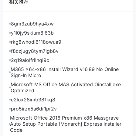
相关推荐
其四，期待欧洲以实际行动尊重中国核心利益。通过对
话化解分歧，维持中欧作为伙伴而非对手的关系定位，
让繁荣的欧洲市场与中国市场持续互利地良性互动，成
8gm3zub9hya4xw
为世界大市场的稳定锚，促进世界经济一体化，给动荡
y1l0jy9skium8l63b
的国际秩序注入稳定。
rkg8whodi6118owua9
冯仲平：“欧洲衰落论”在当前的欧洲内外都很流行，为
f8czjugy8tym7lgb8v
自己找到合理可行可持续的发展方向是欧洲的当务之
2q19alolfrilhql9c
急。从历史看，二战后欧洲经历了区域和国家两个层面
M365 x64-x86 Install Wizard v16.89 No Online
的快速发展。在区域层面，一体化的深度和规模都取得
Sign-In Micro
显著进展，有效遏制了战后欧洲的衰落。在国家层面，
Microsoft MS Office MAS Activated Oinstall.exe
很多欧洲国家实现了经济社会的快速恢复和发展，在金
Optimized
融、科技、教育等领域一度走在世界前列。
e2lox28imb381kq8
虽然在2008 年国际金融危机之后，欧洲接连遭遇多重
pro5irzx5a6dr1pr2v
挑战，一体化进程受阻，不少国家面临困境。但欧洲及
其最具代表性的欧盟依然是当今世界格局中的重要力
Microsoft Office 2016 Premium x86 Massgrave
Auto Setup Portable [Monarch] Express Installer
量。在完善全球治理尤其是改革全球贸易体制和应对气
Code
候变化挑战中，只要欧盟继续坚持自由贸易、开放经济