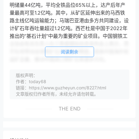
明储量44亿吨，平均全铁品位65%以上，达产后年产
量最高可至1.2亿吨。其中，从矿区延伸出来的马西铁
路主线亿吨运输能力；马瑞巴亚港由多方共同建设，设
计矿石年吞吐量超过1.2亿吨。西芒杜是中国于2022年
推出的“基石计划”中最为重要的矿业项目。中国钢铁工
业协会有关负责人在三季度钢协信息发布会上表示，西
芒杜将带动全球铁矿石产量集中释放，提高中国海外权
阅读剩余
益矿总量，推动中国进口铁矿石来源多元化。
自然资源部微信公众号11月12日讯，自然资源部中央地
版权声明：
质勘查基金管理中心日前发布的《全国地质勘查基金情
作者：today68
况通报（2025）》（以下简称《通报》）显示，2024
链接：https://www.guzheyun.com/8227.html
年中央和省级地质勘查基金项目成果出让探矿权宗数创
文章版权归作者所有，未经允许请勿转载。
新高。2024年，中央和省级地质勘查基金共处置项目
成果166宗，探矿权出让收益388.44亿元。其中，中央
THE END
地勘基金处置项目成果2宗，探矿权出让收益45.24亿
元；省级地勘基金处置项目成果164宗，探矿权出让收
益343.20亿元。2024年，省级地勘基金提交矿产地
129处，其中大型矿产地37处、中型矿产地37处、小型