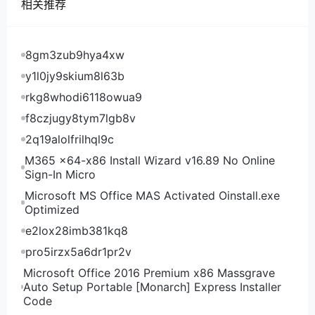
相关推荐
矿产地55处。
自然资源部网站11月10日讯，李四光地质科学奖基金会
发布《关于颁发第十九次李四光地质科学奖的决定》，
8gm3zub9hya4xw
公布了第十九次李四光地质科学奖获奖者名单。根据
y1l0jy9skium8l63b
《李四光地质科学奖章程》的规定，经李四光地质科学
rkg8whodi6118owua9
奖委员会十届二次会议决定，授予李亚林、丁正江、王
f8czjugy8tym7lgb8v
炯辉、陈景河、许向宁、周尚国、彭云彪、荆少东8人
2q19alolfrilhql9c
李四光地质科学奖野外奖；代世峰、吴珍汉、侯明才、
王学求、王汝成、王贵玲、胡祥云7人获李四光地质科
M365 x64-x86 Install Wizard v16.89 No Online
Sign-In Micro
学奖科研奖。
Microsoft MS Office MAS Activated Oinstall.exe
05 广西厅印发《关于加强矿业权管理促进矿业高质量
Optimized
发展的意见》，提高矿业权管理层级，严格矿业权准入
e2lox28imb381kq8
和退出
pro5irzx5a6dr1pr2v
广西壮族自治区自然资源厅网站11月12日讯，广西壮族
自治区自然资源厅日前印发《关于加强矿业权管理促进
Microsoft Office 2016 Premium x86 Massgrave
Auto Setup Portable [Monarch] Express Installer
矿业高质量发展的意见》（以下简称《意见》）。在强
Code
化规划管控、规范矿业权出让、严格探矿权采矿权管