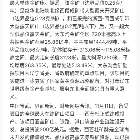
最大单体金矿床。据悉，该金矿（边界品位0.25克/
吨）是继华北陆块北缘西段成矿带大型露天开采矿山
（边界品位0.28克/吨），和已采完的浙西-闽西成矿带
大型露天矿山（边界品位0.2克/吨以下）后，又一超大
型低品位露天金矿。大东沟金矿全区-720米标高以上
共探明金矿石量25.86亿吨，金金属量1444.49吨，平
均品位0.56克/吨，矿体赋存于-913.06米～115.08米标
高之间，最大走向长度3128米，最大斜深1250米，平
均厚度263.35米，最厚处达513.49米。大东沟金矿勘
探项目为辽宁省委、省政府确定的重点项目，该项目的
实施进一步夯实了国家黄金资源战略储备，对打造辽东
世界级黄金产业基地、服务东北全面振兴具有重大意
义。
中国宝武、界面新闻、财新网综合讯，11月11日，备受
瞩目的全球最大在建矿山项目——西芒杜正式建成投
产。该项目涵盖矿山、铁路、港口等全产业链建设开
发，总投资逾200亿美元。据悉，西芒杜矿脉是全球尚
未开发的储量最大、品位最高露天赤铁矿资源，现已探