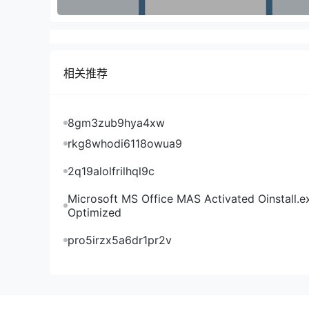
但熊伟也提到，从社区版本到商用厂商发布版本还
节点直接用openEuler社区版本，有自己的
会买商用操作系统。这时候麒麟软件、统信软件、
的商业合作伙伴联系很紧密，大家基本达成共识，
相关推荐
对openEuler来说，全球化是未来五年的另一个
openEuler第一次开技术委员会只有几个人，即
的唯一标准。我们和全球15个主要的开源基金会
8gm3zub9hya4xw
社区丢掉了合作的魂，会出现很大的问题。”熊伟
rkg8whodi6118owua9
会上，AMD、浪潮云、神州数码000034）新增成
2q19alolfrilhql9c
为社区捐赠人。同时，凝思软件、中软国际、Wind 
300339）、麒麟软件、麒麟信安等成为社区首
Microsoft MS Office MAS Activated Oinstall.e
Optimized
杨超斌在会上表示，华为将与社区协同，推动与Linux Fo
作，深化AI运行时、向量数据库、云化部署等技术
pro5irzx5a6dr1pr2v
提供openEuler整体解决方案，积极推动开源欧
“openEuler出海一定不是独立的出海。”熊
国体系为主的出海，随着地缘政治的影响，再做一
往可能是不错的，现在变成不可能。