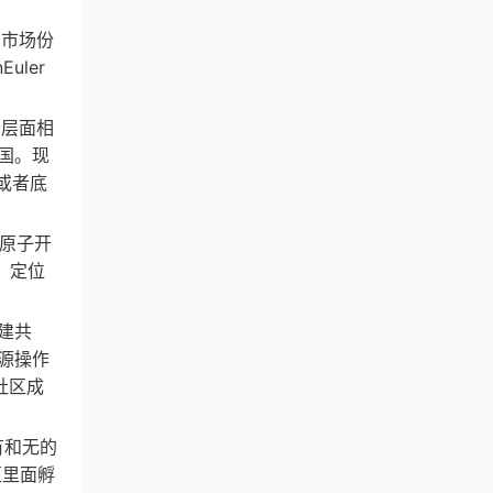
增市场份
ler
个层面相
国。现
或者底
放原子开
，定位
建共
源操作
社区成
有和无的
区里面孵