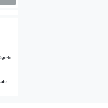
，买完超
系统，
为社区
是否成功
。如果
企业均成
ign-In
深度合
海外客户
Auto
e
方或者美
配，过