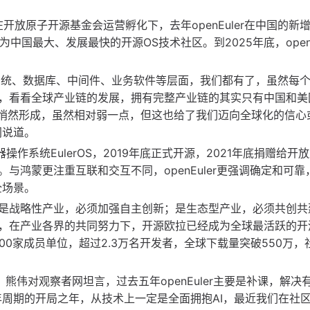
开放原子开源基金会运营孵化下，去年openEuler在中国的新
中国最大、发展最快的开源OS技术社区。到2025年底，openEu
作系统、数据库、中间件、业务软件等层面，我们都有了，虽然每
，看看全球产业链的发展，拥有完整产业链的其实只有中国和美
在悄然形成，虽然相对弱一点，但这也给了我们迈向全球化的信心
网说道。
器操作系统EulerOS，2019年底正式开源，2021年底捐赠给开
与鸿蒙更注重互联和交互不同，openEuler更强调确定和可靠
全场景。
是战略性产业，必须加强自主创新；是生态型产业，必须共创共
，在产业各界的共同努力下，开源欧拉已经成为全球最活跃的开
0家成员单位，超过2.3万名开发者，全球下载量突破550万，
词。熊伟对观察者网坦言，过去五年openEuler主要是补课，解决
年周期的开局之年，从技术上一定是全面拥抱AI，最近我们在社