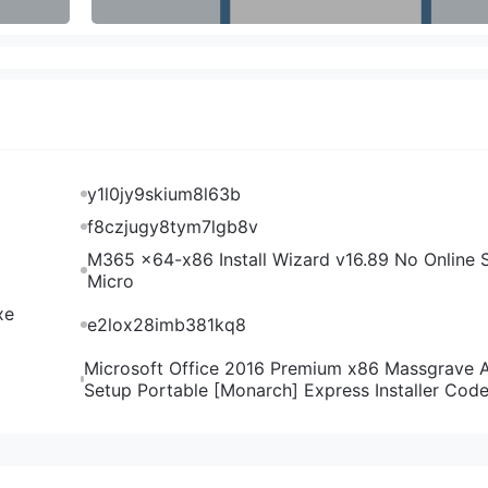
有一些周期。“企业买超节点有两类，一类是互联网、云厂商等
开发能力和运维能力。还有很多客户，买完超节点不可能开发运维操作
麒麟信安等等这些操作系统厂商要提供服务。比较幸运的是，因
明年会发布商用版本。”他说道。
关键词。“我反对‘中国主导’这个词，我们的标准说法是源自中国。
使在那种情况下，我们定的目标很简单，国际化是衡量openEuler
形成了很好的战略合作关系。我们出海和全球化，更多要强调合作
y1l0jy9skium8l63b
对观察者网坦言。
f8czjugy8tym7lgb8v
为开源欧拉社区捐赠人。这意味着Intel、Arm和AMD三大芯片
M365 x64-x86 Install Wizard v16.89 No Online S
River、统信软件、软通动力301236）、超聚变、润和软件
Micro
批全球化先锋伙伴。
xe
e2lox28imb381kq8
undation AI&Data、PyTorch等AI领域全球性开源组织
专题落地。同时，华为将协同社区数十家OSV、ISV伙伴，面向
Microsoft Office 2016 Premium x86 Massgrave 
Setup Portable [Monarch] Express Installer Cod
拉全球化进程。
伟对观察者网坦言，回首过往，中国企业的全球化进程，本质还是以西
个设备或者单独的软件，和西方某个公司去适配或者某个体系适