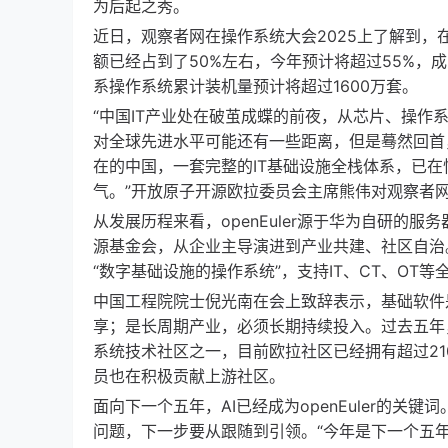
为后起之秀。
近日，观察者网在操作系统大会2025上了解到，在
额已经占到了50%左右，今年预计将超过55%，成为
系操作系统累计装机量预计将超过1600万套。
“中国IT产业处在破茧成蝶的前夜，从芯片、操
对全球先进水平可能还有一些距离，但是蓦然回首
在的中国，一套完整的IT基础设施全栈体系，已
气。”开放原子开源欧拉委员会主席熊伟对观察者
从发展历程来看，openEuler源于华为自研的服务
源基金会，从企业主导演进到产业共建、社区自治。
“数字基础设施的操作系统”，支持IT、CT、OT等
中国工程院院士倪光南在会上致辞表示，基础软件
享；是长周期产业，必须长期持续投入。过去五年
系统技术社区之一，目前欧拉社区已经拥有超过210
员也在积极贡献上游社区。
面向下一个五年，AI已经成为openEuler的关键
问题，下一步要从跟随到引领。“今年是下一个五