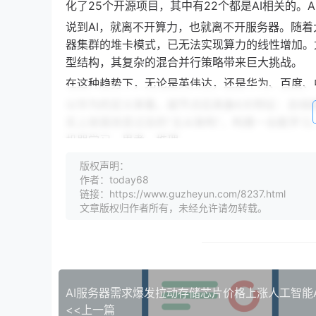
化了25个开源项目，其中有22个都是AI相关的。
说到AI，就离不开算力，也就离不开服务器。随着
器集群的堆卡模式，已无法实现算力的线性增加。尤
型结构，其复杂的混合并行策略带来巨大挑战。
在这种趋势下，无论是英伟达，还是华为、百度、中
以华为的定义来看，超节点应具备6大特征：总线
实上就是改变过去的“主从架构”，构建一台能学
机器学习、思考、推理。
超节点正在成为AI基础设施建设的新常态，也推动
版权声明：
大。openEuler去年年底在24.03发布的
作者：today68
链接：https://www.guzheyun.com/8237.html
对兼容性、API兼容、ABI兼容产生巨大的破坏
文章版权归作者所有，未经允许请勿转载。
先融合进去。”熊伟说道。
这次大会，openEuler社区宣布开启新的5年发展之
LTS SP3），将于2025年12月30日在社区上线。
华为董事、ICT BG CEO杨超斌在会上致辞表
点，还将向开源欧拉社区贡献支持超节点的操作系统
池化”等关键能力。
<<上一篇