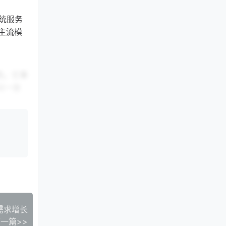
传统服务
主流模
性。它事
以一台
超级巨
东西，会
、框架首
.03
的超节
局资源
需求增长
一篇>>