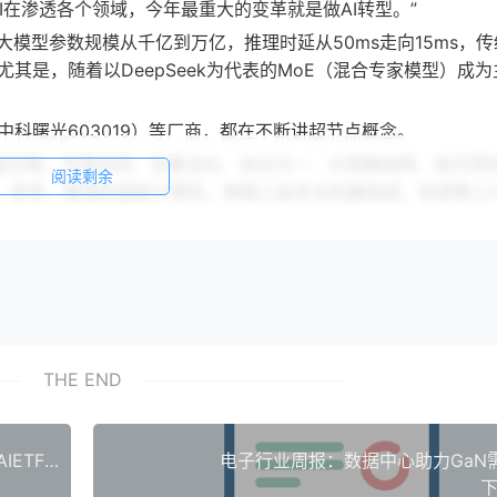
AI在渗透各个领域，今年最重大的变革就是做AI转型。”
大模型参数规模从千亿到万亿，推理时延从50ms走向15ms，
其是，随着以DeepSeek为代表的MoE（混合专家模型）成为
科曙光603019）等厂商，都在不断讲超节点概念。
级互联、平等协同、全量池化、协议归一、大规模组网、高可用
阅读剩余
习、思考、推理的超级计算机，物理上由多台机器组成，但逻辑上
着操作系统的革新。“超节点重构了整个IT软件栈，这个工作量
时候，我们就已经预埋了接口，就是怕超节点上来以后，如果不预埋这些
，所以去年就开始做这些准备，今年在这些接口基础之上，把能力
路，正式发布了全球首个面向超节点的操作系统（openEuler 24
THE END
示，华为已经开放灵衢互联协议2.0，支持产业界伙伴打造基于灵衢
插件代码，提供“内存统一编址”、“异构算力低时延通信”和“全
AI服务器需求爆发拉动存储芯片价格上涨人工智能AIETF（515070）持仓股晶晨股份大涨超7%
电子行业周报：数据中心助力GaN
下